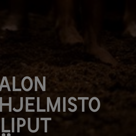
talon
hjelmisto
liput