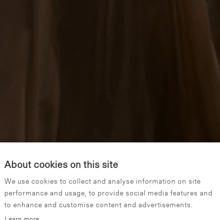
About cookies on this site
We use cookies to collect and analyse information on site
performance and usage, to provide social media features and
to enhance and customise content and advertisements.
Learn more