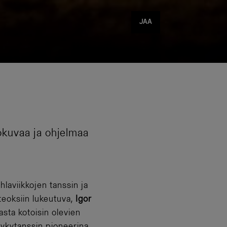
Jaa
JAA
lokuvaa ja ohjelmaa
hlaviikkojen tanssin ja
teoksiin lukeutuva,
Igor
sta kotoisin olevien