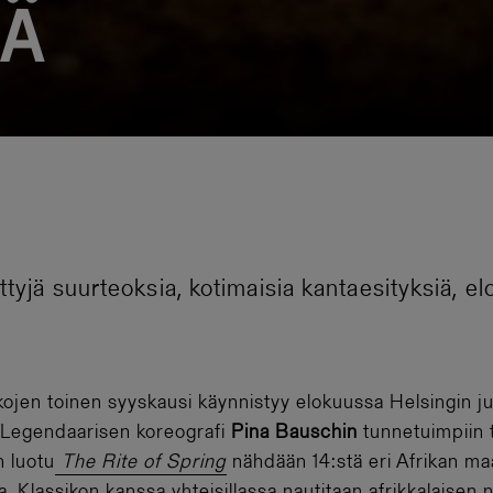
sä
ttyjä suurteoksia, kotimaisia kantaesityksiä, e
ikojen toinen syyskausi käynnistyy elokuussa Helsingin ju
. Legendaarisen koreografi
Pina Bauschin
tunnetuimpiin 
 luotu
The Rite of Spring
nähdään 14:stä eri Afrikan maa