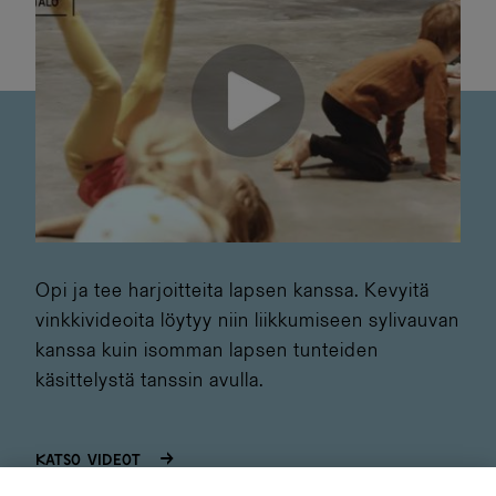
Opi ja tee harjoitteita lapsen kanssa. Kevyitä
vinkkivideoita löytyy niin liikkumiseen sylivauvan
kanssa kuin isomman lapsen tunteiden
käsittelystä tanssin avulla.
Katso videot