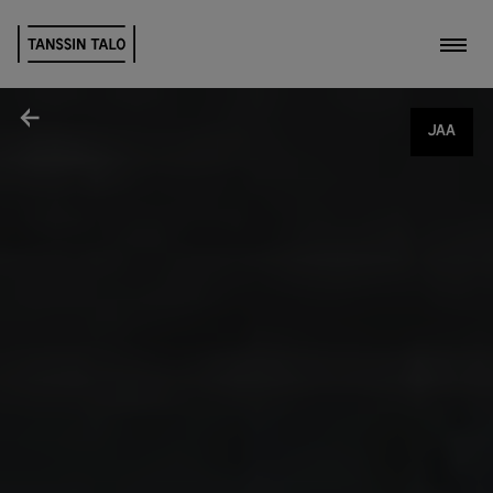
Kytk
Jaa
JAA