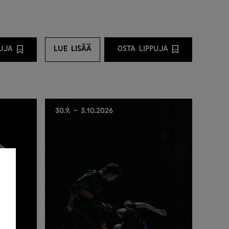
PUJA
LUE LISÄÄ
OSTA LIPPUJA
STA LIPPUJA PALVELUNTARJOAJALTA
LUE LISÄÄ
OSTA LIPPUJA PALVE
30.9. - 3.10.2026