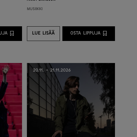
Musiikki
PUJA
LUE LISÄÄ
OSTA LIPPUJA
STA LIPPUJA PALVELUNTARJOAJALTA
LUE LISÄÄ
OSTA LIPPUJA PALVE
20.11. - 21.11.2026