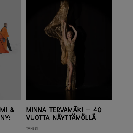
imi &
Minna Tervamäki – 40
ny:
vuotta näyttämöllä
Tanssi