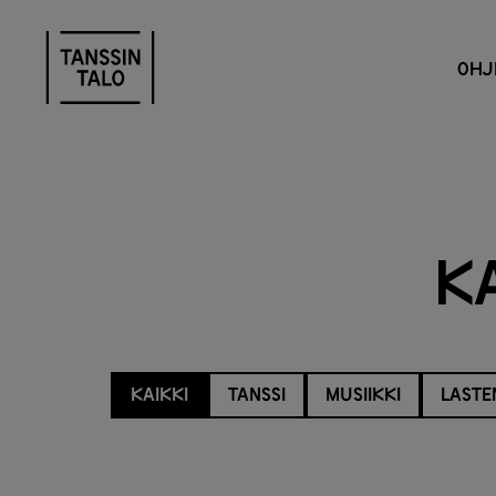
OHJ
K
KAIKKI
TANSSI
MUSIIKKI
LASTE