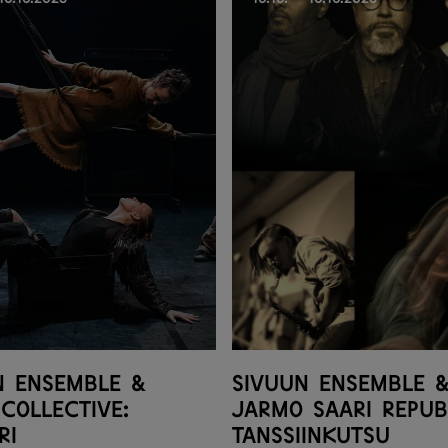
n Ensemble &
Sivuun Ensemble 
Collective:
Jarmo Saari Repub
ri
Tanssiinkutsu