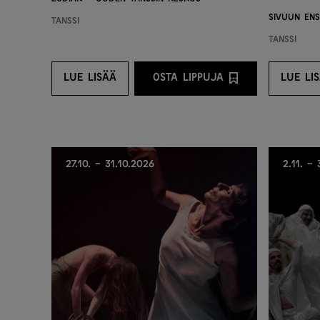
Sivuun En
Tanssi
Tanssi
LUE LISÄÄ
OSTA LIPPUJA
LUE LI
LUE LISÄÄ
OSTA LIPPUJA PALVELU
LU
27.10. - 31.10.2026
2.11. - 