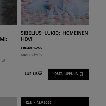
Sibelius-lukio: Homeinen
mi:
hovi
Sibelius-lukio
Tanssi
Näytös
n yö
LUE LISÄÄ
OSTA LIPPUJA
LUE LISÄÄ
OSTA LIPPUJA PALVE
12.9. - 12.9.2026