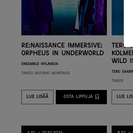
re:Naissance Immersive:
Tero 
Orpheus in UNDERWORLD
kolmen
Wild 
Ensemble Nylandia
Tero Saar
Tanssi
Musiikki
Monitaide
Tanssi
LUE LISÄÄ
OSTA LIPPUJA
LUE LI
LUE LISÄÄ
OSTA LIPPUJA PALVELU
LU
6.10. - 10.10.2026
8.10. -