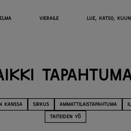
ELMA
VIERAILE
LUE, KATSO, KUUN
a
i
k
k
i
t
a
p
a
h
t
u
m
N KANSSA
SIRKUS
AMMATTILAISTAPAHTUMA
I
TAITEIDEN YÖ