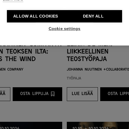
ALLOW ALL COOKIES
DENY ALL
Cookie settings
Saarinen Companyn
Élixir de mer:
 teoksen ilta:
liikkeellinen
Is the Wind
teostyöpaja
inen Company
Johanna Nuutinen +Collaborat
Työpaja
SÄÄ
OSTA LIPPUJA
LUE LISÄÄ
OSTA LIP
NTARJOAJALTA
E LISÄÄ
OSTA LIPPUJA PALVELUNTARJOAJALTA
LUE LISÄÄ
O
 10.10.2026
10.10. - 10.10.2026