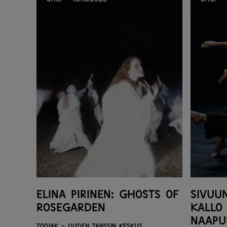
Elina Pirinen: Ghosts of
Sivuu
Rosegarden
Kallo 
Naapu
Zodiak - Uuden tanssin keskus