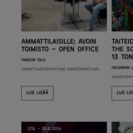
Ammattilaisille: Avoin
Taitei
toimisto – Open office
the S
13 To
Tanssin talo
Helsingin 
Ammattilaistapahtuma
Ilmaistapahtuma
Ilmaistap
LUE LISÄÄ
LUE LI
LUE LISÄÄ
LU
27.8. - 30.8.2026
5.9. - 5