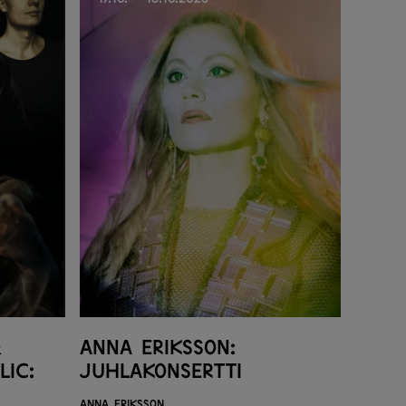
&
Anna Eriksson:
lic:
Juhlakonsertti
Anna Eriksson