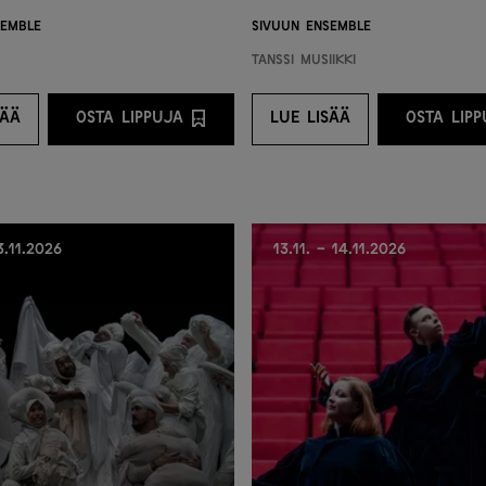
semble
Sivuun Ensemble
Tanssi
Musiikki
SÄÄ
OSTA LIPPUJA
LUE LISÄÄ
OSTA LIP
NTARJOAJALTA
E LISÄÄ
OSTA LIPPUJA PALVELUNTARJOAJALTA
LUE LISÄÄ
O
3.11.2026
13.11. - 14.11.2026