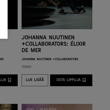
Johanna Nuutinen
+Collaborators: Élixir
de Mer
ors
Johanna Nuutinen +Collaborators
Tanssi
PUJA
LUE LISÄÄ
OSTA LIPPUJA
STA LIPPUJA PALVELUNTARJOAJALTA
LUE LISÄÄ
OSTA LIPPUJA PALVE
17.10. - 18.10.2026