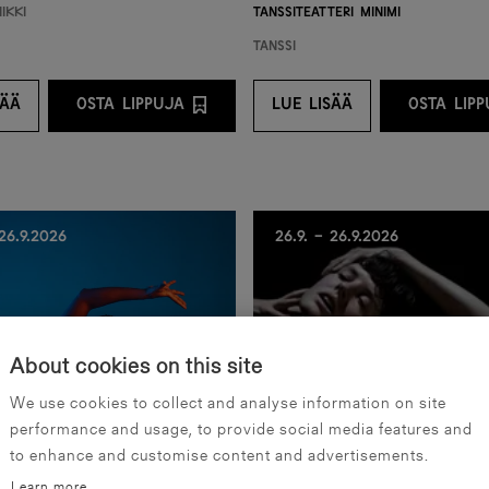
ikki
Tanssiteatteri Minimi
Tanssi
SÄÄ
OSTA LIPPUJA
LUE LISÄÄ
OSTA LIP
NTARJOAJALTA
E LISÄÄ
OSTA LIPPUJA PALVELUNTARJOAJALTA
LUE LISÄÄ
O
 26.9.2026
26.9. - 26.9.2026
About cookies on this site
We use cookies to collect and analyse information on site
performance and usage, to provide social media features and
to enhance and customise content and advertisements.
Learn more