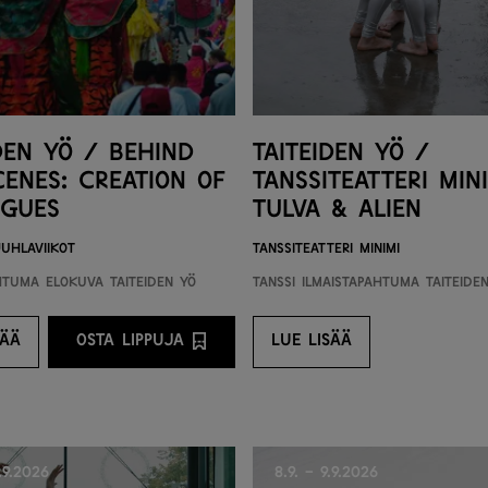
den yö / Behind
Taiteiden yö /
cenes: Creation of
Tanssiteatteri Mini
ngues
Tulva & ALIEN
juhlaviikot
Tanssiteatteri Minimi
ahtuma
Elokuva
Taiteiden yö
Tanssi
Ilmaistapahtuma
Taiteide
SÄÄ
OSTA LIPPUJA
LUE LISÄÄ
E LISÄÄ
OSTA LIPPUJA PALVELUNTARJOAJALTA
LUE LISÄÄ
.9.2026
8.9. - 9.9.2026