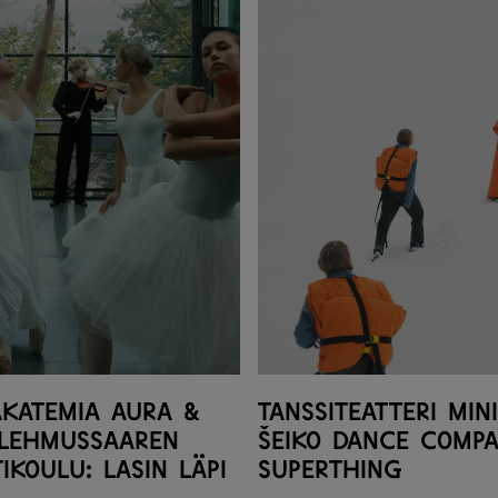
akatemia Aura &
Tanssiteatteri Min
 Lehmussaaren
Šeiko Dance Compa
ikoulu: Lasin läpi
SUPERTHING