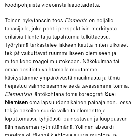
koodipohjaista videoinstallaatiotaidetta.
Toinen nykytanssin teos
Elements
on neljälle
tanssijalle, joka pohtii perspektiivin merkitystä
erilaisia tilanteita ja tapahtumia tulkittaessa.
Työryhmä tarkastelee liikkeen kautta miten ulkoiset
tekijät vaikuttavat ruummiilliseen olemiseen ja
miten keho reagoi muutokseen. Näkökulmaa tai
omaa positiota vaihtamalla muutamme
käsitystämme ympäröivästä maailmasta ja tämä
heijastuu valinnoissamme sekä tavassamme toimia.
Elementsin
lähtökohtana tomii koreografi
Suvi
Niemisen
oma lapsuudenaikainen painajainen, jossa
tekijä pakoilee suuria valkeita elementtejä
loputtomassa tyhjiössä, painostavan ja luuppaavan
äänimaiseman rytmittämänä. Yöllinen absurdi
maailma oli täynnä kiehtovia suuria muotoja, ja