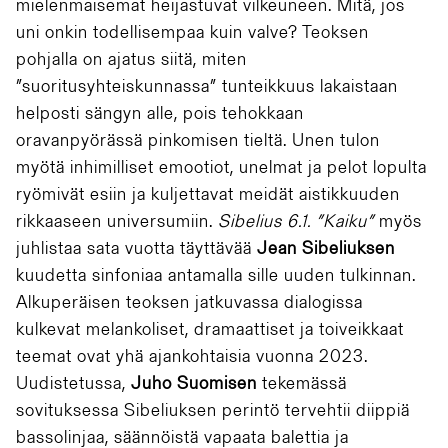
mielenmaisemat heijastuvat vilkeuneen. Mitä, jos
uni onkin todellisempaa kuin valve? Teoksen
pohjalla on ajatus siitä, miten
”suoritusyhteiskunnassa” tunteikkuus lakaistaan
helposti sängyn alle, pois tehokkaan
oravanpyörässä pinkomisen tieltä. Unen tulon
myötä inhimilliset emootiot, unelmat ja pelot lopulta
ryömivät esiin ja kuljettavat meidät aistikkuuden
rikkaaseen universumiin.
Sibelius 6.1. ”Kaiku”
myös
juhlistaa sata vuotta täyttävää
Jean Sibeliuksen
kuudetta sinfoniaa antamalla sille uuden tulkinnan.
Alkuperäisen teoksen jatkuvassa dialogissa
kulkevat melankoliset, dramaattiset ja toiveikkaat
teemat ovat yhä ajankohtaisia vuonna 2023.
Uudistetussa,
Juho Suomisen
tekemässä
sovituksessa Sibeliuksen perintö tervehtii diippiä
bassolinjaa, säännöistä vapaata balettia ja