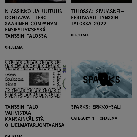
Klassikko ja uutuus
Tulossa: Sivuaskel-
kohtaavat Tero
festivaali Tanssin
Saarinen Companyn
talossa 2022
ensiesityksessä
Tanssin talossa
OHJELMA
OHJELMA
Tanssin talo
Sparks: Erkko-sali
vahvistaa
kansainvälistä
CATEGORY 1
OHJELMA
ohjelmatarjontaansa
OHJELMA