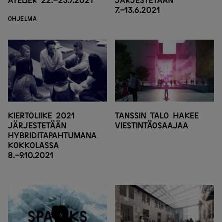
Atelier 22.–23.7.2021
järjestetään
7.-13.6.2021
OHJELMA
Kiertoliike 2021
Tanssin talo hakee
järjestetään
viestintäosaajaa
hybriditapahtumana
Kokkolassa
8.-9.10.2021