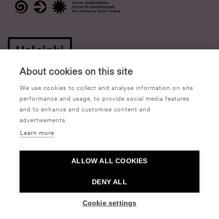
About cookies on this site
We use cookies to collect and analyse information on site
performance and usage, to provide social media features
and to enhance and customise content and
advertisements.
Learn more
Tillgänglighetsutlåtande
Dataskyddsbeskrivning
ALLOW ALL COOKIES
Om cookies
DENY ALL
Cookie settings
© Tanssin talo 2026