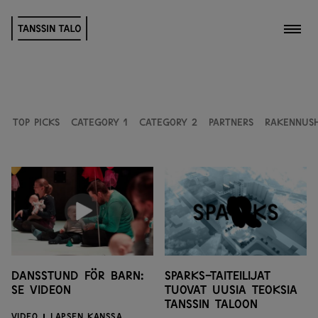
Toggl
Top picks
Category 1
Category 2
PARTNERS
RAKENNUS
Dansstund för barn:
SPARKS-taiteilijat
se videon
tuovat uusia teoksia
Tanssin taloon
VIDEO
LAPSEN KANSSA