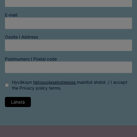
E-mail
Osoite I Address
Postinumero I Postal code
Hyväksyn
tietosuojaselosteessa
mainitut ehdot. / I accept
the
Privacy policy
terms.
Lähetä