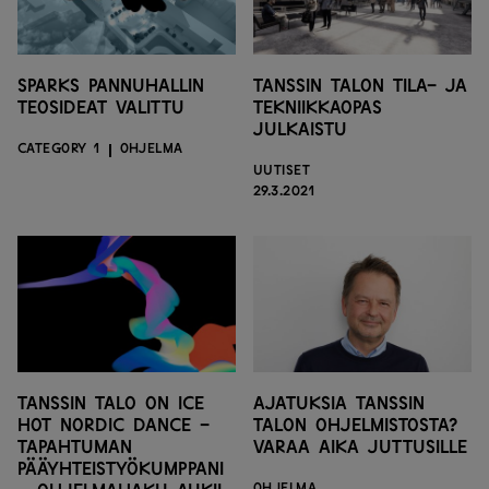
SPARKS Pannuhallin
Tanssin talon tila- ja
teosideat valittu
tekniikkaopas
julkaistu
CATEGORY 1
OHJELMA
UUTISET
29.3.2021
Tanssin talo on Ice
Ajatuksia Tanssin
Hot Nordic Dance -
talon ohjelmistosta?
tapahtuman
Varaa aika juttusille
pääyhteistyökumppani
OHJELMA