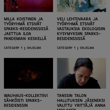
Milla Koistinen ja
Veli Lehtovaara ja
työryhmä etsivät
työryhmä etsivät
SPARKS-residenssissä
vastauksia ekologisiin
jaettua iloa
kysymyksiin SPARKS-
pandemian keskellä
residenssissä
CATEGORY 1
OHJELMA
CATEGORY 1
OHJELMA
WAUHAUS-kollektiivi
Tanssin talon
sähköisti SPARKS-
hallituksen jäseneksi
residenssin
valittu yrittäjä Anna