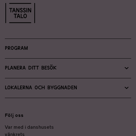
Program
Planera ditt besök
Hitta till oss
Lokalerna och byggnaden
Tillgänglighet
Lokalservice
Kontaktuppgifter
För medier
Följ oss
Var med i danshusets
vänkrets