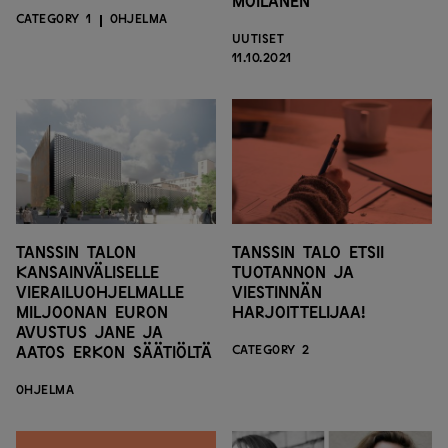
Moilanen
CATEGORY 1
OHJELMA
UUTISET
11.10.2021
Tanssin talon
Tanssin talo etsii
kansainväliselle
tuotannon ja
vierailuohjelmalle
viestinnän
miljoonan euron
harjoittelijaa!
avustus Jane ja
Aatos Erkon säätiöltä
CATEGORY 2
OHJELMA