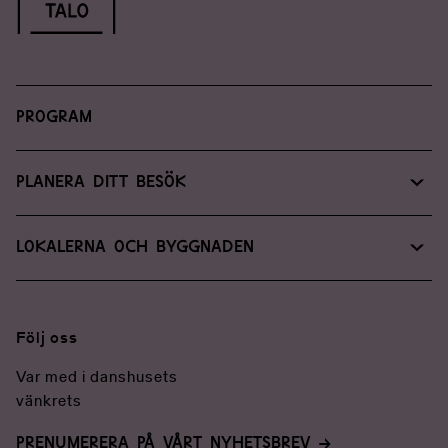
Program
Planera ditt besök
Hitta till oss
Lokalerna och byggnaden
Tillgänglighet
Lokalservice
Kontaktuppgifter
För medier
Följ oss
Var med i danshusets
vänkrets
PRENUMERERA PÅ VÅRT NYHETSBREV