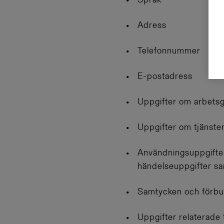
Språk
Adress
Telefonnummer
E-postadress
Uppgifter om arbetsg
Uppgifter om tjänster
Användningsuppgifter 
händelseuppgifter sa
Samtycken och förbu
Uppgifter relaterade