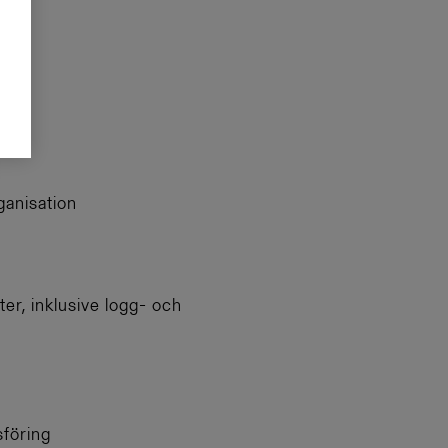
ganisation
er, inklusive logg- och
föring