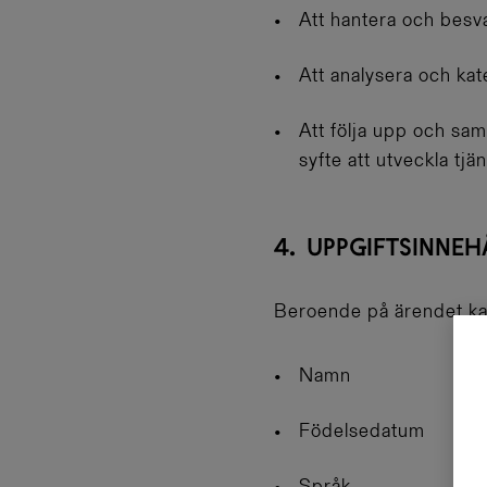
Att hantera och besv
Att analysera och ka
Att följa upp och saml
syfte att utveckla tj
4. UPPGIFTSINNEH
Beroende på ärendet ka
Namn
Födelsedatum