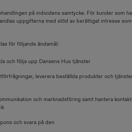
 behandlingen på individens samtycke. För kunder som har 
handlas uppgifterna med stöd av berättigat intresse s
as för följande ändamål:
kla och följa upp Dansens Hus tjänster
tförfrågningar, leverera beställda produkter och tjänste
ommunikation och marknadsföring samt hantera kontakt
ik
spons och svara på den