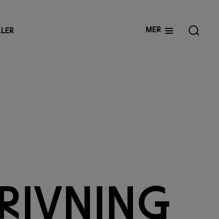
Mer
LER
r
i
v
n
i
n
g