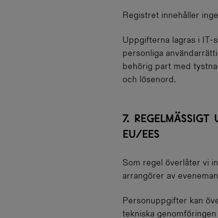
Registret innehåller inge
Uppgifterna lagras i I
personliga användarrätti
behörig part med tystnad
och lösenord.
7. REGELMÄSSIGT
EU/EES
Som regel överlåter vi in
arrangörer av evenemang 
Personuppgifter kan över
tekniska genomföringen av