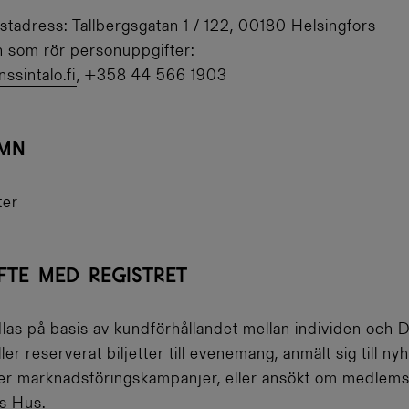
postadress: Tallbergsgatan 1 / 122, 00180 Helsingfors
n som rör personuppgifter:
ssintalo.fi
, +358 44 566 1903
AMN
ter
FTE MED REGISTRET
as på basis av kundförhållandet mellan individen och D
er reserverat biljetter till evenemang, anmält sig till nyh
ller marknadsföringskampanjer, eller ansökt om medle
s Hus.