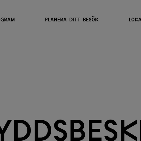
OGRAM
PLANERA DITT BESÖK
LOKA
y
d
d
s
b
e
s
k