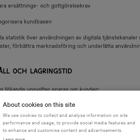
ara ersättnings- och gottgörelsekrav
tegorisera kundbasen
a statistik över användningen av digitala tjänstekanaler 
änster, förbättra marknadsföring och underlätta användni
ÅLL OCH LAGRINGSTID
n följande uppgifter sparas om kunden:
About cookies on this site
We use cookies to collect and analyse information on site
performance and usage, to provide social media features and
to enhance and customise content and advertisements.
Learn more