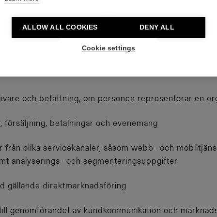
ALLOW ALL COOKIES
DENY ALL
Cookie settings
ivare och befattning, om personen representerar en or
, försäljning, betalningar och evenemang
från olika servicekanaler, såsom webb- och mobiltjänst
mt analyserings- och segmenteringsuppgifter
d gällande direktmarknadsföring
 till genomförandet av kundkommunikation och marknads