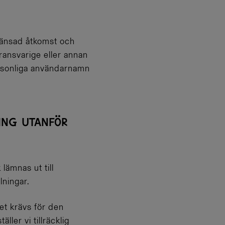
ränsad åtkomst och
ransvarige eller annan
personliga användarnamn
ING UTANFÖR
lämnas ut till
lningar.
et krävs för den
ler vi tillräcklig