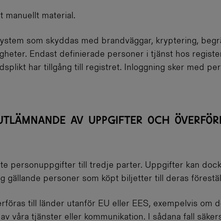
t manuellt material.
T-system som skyddas med brandväggar, kryptering, beg
gheter. Endast definierade personer i tjänst hos registe
splikt har tillgång till registret. Inloggning sker med 
 UTLÄMNANDE AV UPPGIFTER OCH ÖVERFÖR
te personuppgifter till tredje parter. Uppgifter kan dock 
gällande personer som köpt biljetter till deras förestäl
föras till länder utanför EU eller EES, exempelvis om d
 våra tjänster eller kommunikation. I sådana fall säkerstäl