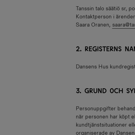
Tanssin talo säätiö sr, 
Kontaktperson i ärende
Saara Oranen,
saara@tan
2. REGISTERNS N
Dansens Hus kundregis
3. GRUND OCH SY
Personuppgifter behandl
när personen har köpt ell
kundtjänstsituationer e
organiserade av Dansen