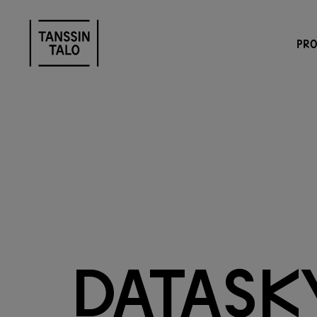
PR
D
a
t
a
s
k