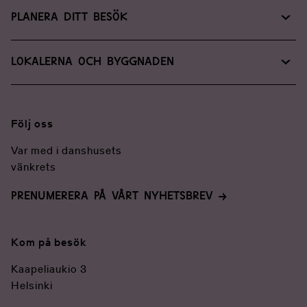
Planera ditt besök
Hitta till oss
Lokalerna och byggnaden
Tillgänglighet
Lokalservice
Kontaktuppgifter
För medier
Följ oss
Var med i danshusets
vänkrets
PRENUMERERA PÅ VÅRT NYHETSBREV
Kom på besök
Kaapeliaukio 3
Helsinki