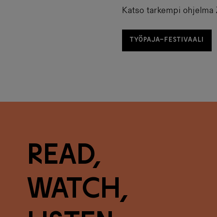
Katso tarkempi ohjelma Z
TYÖPAJA-FESTIVAALI
R
e
a
d
,
w
a
t
c
h
,