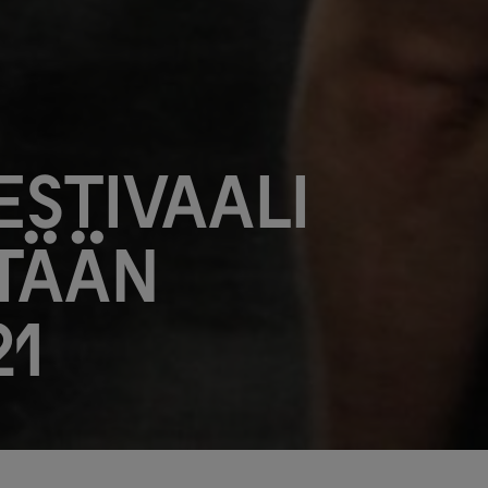
estivaali
tään
21