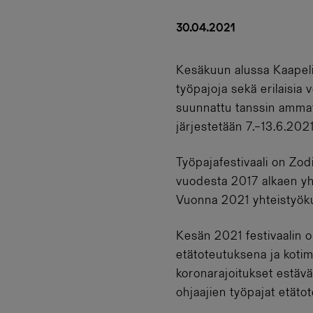
30.04.2021
Kesäkuun alussa Kaapelit
työpajoja sekä erilaisia 
suunnattu tanssin ammatti
järjestetään 7.–13.6.2021
Työpajafestivaali on Zo
vuodesta 2017 alkaen yht
Vuonna 2021 yhteistyöku
Kesän 2021 festivaalin o
etätoteutuksena ja kotima
koronarajoitukset estävä
ohjaajien työpajat etäto