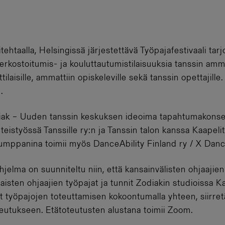
ehtaalla, Helsingissä järjestettävä Työpajafestivaali ta
verkostoitumis- ja kouluttautumistilaisuuksia tanssin ammat
laisille, ammattiin opiskeleville sekä tanssin opettajille
.
diak – Uuden tanssin keskuksen ideoima tapahtumakonsept
eistyössä Tanssille ry:n ja Tanssin talon kanssa Kaapelit
mppanina toimii myös DanceAbility Finland ry / X Dance
hjelma on suunniteltu niin, että kansainvälisten ohjaajie
isten ohjaajien työpajat ja tunnit Zodiakin studioissa Ka
t työpajojen toteuttamisen kokoontumalla yhteen, siirre
teutukseen. Etätoteutusten alustana toimii Zoom.