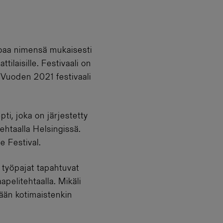
rjoaa nimensä mukaisesti
tilaisille. Festivaali on
. Vuoden 2021 festivaali
i, joka on järjestetty
ehtaalla Helsingissä.
 Festival.
n työpajat tapahtuvat
apelitehtaalla. Mikäli
tään kotimaistenkin