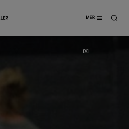
Mer
LER
Show photographer
Show photographer