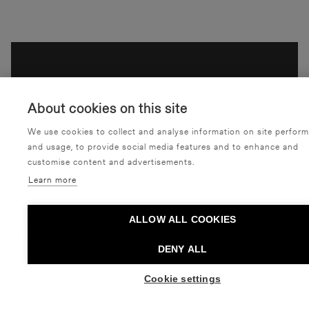
About cookies on this site
We use cookies to collect and analyse information on site perfor
and usage, to provide social media features and to enhance and
customise content and advertisements.
Learn more
ALLOW ALL COOKIES
OSTA LIPPUJA
DENY ALL
Cookie settings
T
u
t
u
s
t
u
m
y
ö
s
n
ä
i
h
i
n