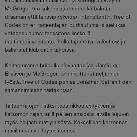
valoilla pelaavan maailman, ja koreografi Wayne
McGregor tuo kokonaisuuteen sekä baletin
draaman että tanssipirskeiden intensiteetin. Tree of
Codes on eri taiteenlajien purkautuma ja sielukas
yhteensulauma: tanssiteos keskellä
multimediaveistosta, iholla tapahtuva valoshow ja
ballerinat klubibiitin tahdissa.
Kolme uransa huipulla olevaa tekijää, Jamie xx,
Eliasson ja McGregor, on innoittunut neljännen
työstä. Tree of Codes pohjaa Jonathan Safran Foen
samannimiseen taidekirjaan.
Taiteenrajojen lisäksi teos rikkoo esityksen ja
katsomon rajan, sillä peilien ansiosta lavalla leijuvat
myös heijastumat yleisöstä. Kokeellisen kerronnan
maailmasta voi löytää itsensä.