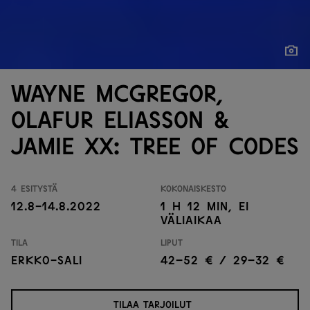
Näytä
Näytä
Wayne McGregor,
Olafur Eliasson &
Jamie xx: Tree of Codes
4 esitystä
Kokonaiskesto
12.8-14.8.2022
1 h 12 min, ei
väliaikaa
Tila
Liput
Erkko-sali
42–52 € / 29–32 €
TILAA TARJOILUT