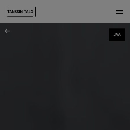
Kytk
Jaa
JAA