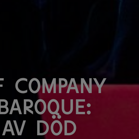
f Company
Baroque:
 av död