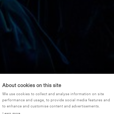
About cookies on this site
We use cookies to collect and analyse information on site
performance and usage, to provide social media features and
to enhance and customise content and advertisements.
Learn more