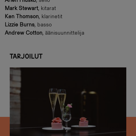
Arlen Hlusko
, sello
Mark Stewart
, kitarat
Ken
Thomson
, klarinetit
Lizzie Burns
, basso
Andrew Cotton
, äänisuunnittelija
Tarjoilut