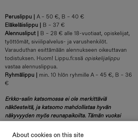
Peruslippu |
A – 50 €, B – 40 €
Eläkeläislippu
|
B – 37 €
Alennusliput
|
B – 28 € alle 18-vuotiaat, opiskelijat,
työttömät, siviilipalvelus- ja varushenkilöt.
Varauduthan esittämään alennukseen oikeuttavan
todistuksen. Huom! Lippu.fi:ssä
opiskelijalippu
vastaa alennuslippua.
Ryhmälippu
|
min. 10 hlön ryhmille A – 45 €, B – 36
€
Erkko-salin katsomossa ei ole merkittäviä
näköesteitä, ja katsomo mahdollistaa hyvän
näkyvyyden myös reunapaikoilta. Tämän vuoksi
katsomo nousee jyrkästi.
Huomioithan, että
taaemmille riveille noustaan portaikkoa pitkin, eikä
About cookies on this site