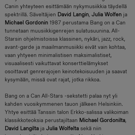
Canin yhteyteen esittämään nykymusiikkia täydellä
spektrillä. Säveltäjien
David Langin
,
Julia Wolfen
ja
Michael Gordonin
1987 perustama Bang on a Can
tunnetaan muusiikkigenrejen sulatusuunina. All-
Starsin ohjelmistoissa klassinen, nykäri, jazz, rock,
avant-garde ja maailmanmusiikki eivät vain kohtaa,
vaan yhtyeen minimalistisen maksimalistiset,
visuaalisesti vaikuttavat konserttielämykset
osoittavat genrerajojen keinotekoisuuden ja saavat
kysymään, missä ovat rajat, jotka rikkoa.
Bang on a Can All-Stars -sekstetti palaa nyt yli
kahden vuosikymmenen tauon jälkeen Helsinkiin.
Yhtye esittää Tanssin talon Erkko-salissa valikoiman
klassikkoteoksia perustajiltaan
Michael Gordonilta
,
David Langilta
ja
Julia Wolfelta
sekä niin