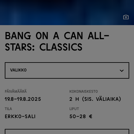
Näytä
Näytä
Bang on a Can All-
Stars: Classics
VALIKKO
Päivämäärä
Kokonaiskesto
19.8-19.8.2025
2 H (sis. väliaika)
Tila
Liput
Erkko-sali
50–28 €