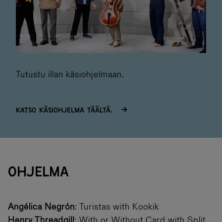
Tutustu illan käsiohjelmaan.
Katso käsiohjelma täältä.
OHJELMA
Angélica Negrón
: Turistas with Kookik
Henry Threadgill
: With or Without Card with Split