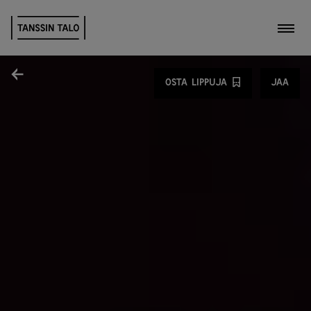
Kytk
Jaa
OSTA LIPPUJA
JAA