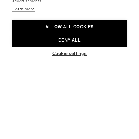
advertisements.
Learn more
21.08. - 21.08.2026
27.08. - 30.08.2026
ALLOW ALL COOKIES
DENY ALL
Cookie settings
Sibelius-lukio: Homeinen
Cloud Gate Dance
hovi
Theatre of Taiwan: 13
Tongues
Sibelius-lukio
Helsingin juhlaviikot
Tanssi,
Näytös
Tanssi