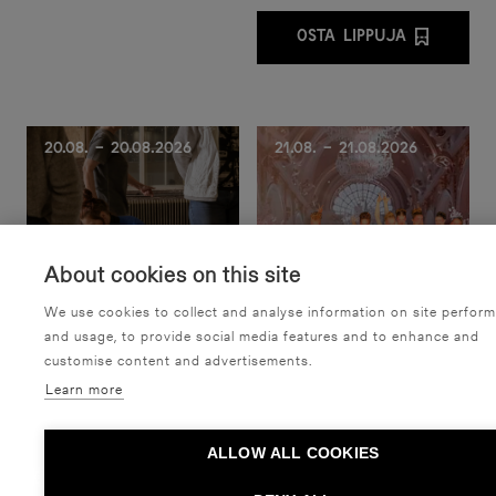
OSTA LIPPUJA
OSTA LIPPUJA P
20.08. - 20.08.2026
21.08. - 21.08.2026
About cookies on this site
We use cookies to collect and analyse information on site perfor
and usage, to provide social media features and to enhance and
customise content and advertisements.
Learn more
Taiteiden yö /
Sibelius-lukio: Homeinen
Tanssiteatteri Minimi:
hovi
Tulva & ALIEN
ALLOW ALL COOKIES
Sibelius-lukio
Tanssiteatteri Minimi
Tanssi,
Näytös