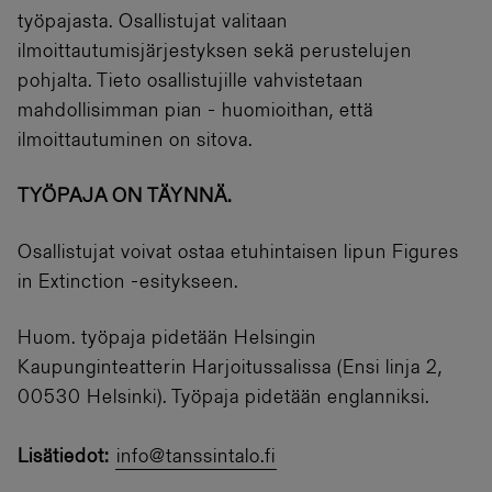
työpajasta. Osallistujat valitaan
ilmoittautumisjärjestyksen sekä perustelujen
pohjalta. Tieto osallistujille vahvistetaan
mahdollisimman pian - huomioithan, että
ilmoittautuminen on sitova.
TYÖPAJA ON TÄYNNÄ.
Osallistujat voivat ostaa etuhintaisen lipun Figures
in Extinction -esitykseen.
Huom. työpaja pidetään Helsingin
Kaupunginteatterin Harjoitussalissa (Ensi linja 2,
00530 Helsinki). Työpaja pidetään englanniksi.
Lisätiedot
:
info@tanssintalo.fi