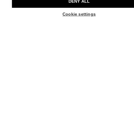
DENY ALL
Tanssi,
Ilmaistapahtuma,
Taiteiden yö
OSTA LIPPUJA
Cookie settings
OSTA LIPPUJA P
Uutiset