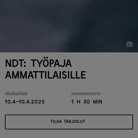
Näytä
Näytä
NDT: työpaja
ammattilaisille
Päivämäärä
Kokonaiskesto
10.4-10.4.2025
1 h 30 min
TILAA TARJOILUT