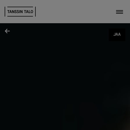
Kytk
Jaa
JAA