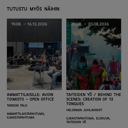
T
u
t
u
s
t
u
m
y
ö
s
n
ä
i
h
i
n
19.08. - 16.12.2026
20.08. - 20.08.2026
Ammattilaisille: Avoin
Taiteiden yö / Behind the
toimisto – Open office
Scenes: Creation of 13
Tongues
Tanssin talo
Helsingin juhlaviikot
Ammattilaistapahtuma,
Ilmaistapahtuma
Ilmaistapahtuma,
Elokuva,
Taiteiden yö