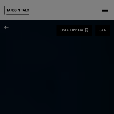
Kytk
Jaa
OSTA LIPPUJA
JAA