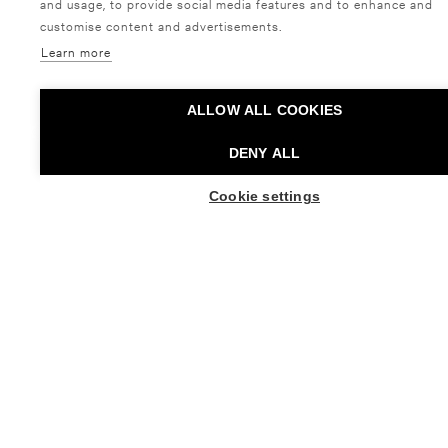
and usage, to provide social media features and to enhance and
customise content and advertisements.
Learn more
ALLOW ALL COOKIES
DENY ALL
TEKIJÄT
Cookie settings
OSTA LIPPUJA
TANSSIRYHMÄ OFF/BALANCE: HUTIKLUBI
Koreografia
: Jukka Tarvainen
Tanssijat
: Elina Häyrynen, Katja Sallinen ja Jukka
Tarvainen
Muusikko
: Lauri Kallio
Tuotanto
: Off/Balance