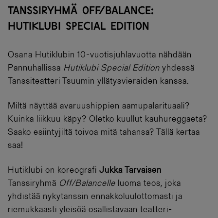
TANSSIRYHMÄ OFF/BALANCE:
HUTIKLUBI SPECIAL EDITION
Osana Hutiklubin 10-vuotisjuhlavuotta nähdään
Pannuhallissa
Hutiklubi Special Edition
yhdessä
Tanssiteatteri Tsuumin yllätysvieraiden kanssa.
Miltä näyttää avaruushippien aamupalarituaali?
Kuinka liikkuu käpy? Oletko kuullut kauhureggaeta?
Saako esiintyjiltä toivoa mitä tahansa? Tällä kertaa
saa!
Hutiklubi on koreografi
Jukka Tarvaisen
Tanssiryhmä
Off/Balancelle
luoma teos, joka
yhdistää nykytanssin ennakkoluulottomasti ja
riemukkaasti yleisöä osallistavaan teatteri-