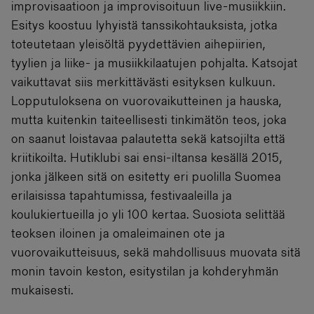
improvisaatioon ja improvisoituun live-musiikkiin.
Esitys koostuu lyhyistä tanssikohtauksista, jotka
toteutetaan yleisöltä pyydettävien aihepiirien,
tyylien ja liike- ja musiikkilaatujen pohjalta. Katsojat
vaikuttavat siis merkittävästi esityksen kulkuun.
Lopputuloksena on vuorovaikutteinen ja hauska,
mutta kuitenkin taiteellisesti tinkimätön teos, joka
on saanut loistavaa palautetta sekä katsojilta että
kriitikoilta. Hutiklubi sai ensi-iltansa kesällä 2015,
jonka jälkeen sitä on esitetty eri puolilla Suomea
erilaisissa tapahtumissa, festivaaleilla ja
koulukiertueilla jo yli 100 kertaa. Suosiota selittää
teoksen iloinen ja omaleimainen ote ja
vuorovaikutteisuus, sekä mahdollisuus muovata sitä
monin tavoin keston, esitystilan ja kohderyhmän
mukaisesti.