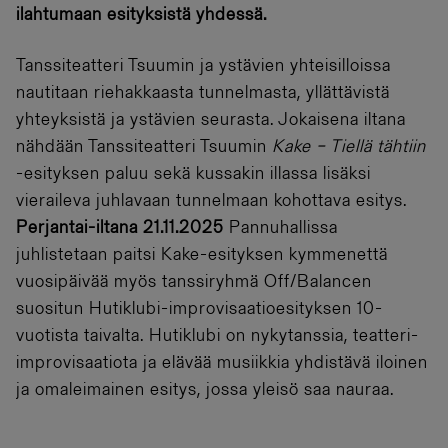
ilahtumaan esityksistä yhdessä.
Tanssiteatteri Tsuumin ja ystävien yhteisilloissa
nautitaan riehakkaasta tunnelmasta, yllättävistä
yhteyksistä ja ystävien seurasta. Jokaisena iltana
nähdään Tanssiteatteri Tsuumin
Kake – Tiellä tähtiin
-esityksen paluu sekä kussakin illassa lisäksi
vieraileva juhlavaan tunnelmaan kohottava esitys.
Perjantai-iltana 21.11.2025
Pannuhallissa
juhlistetaan paitsi Kake-esityksen kymmenettä
vuosipäivää myös tanssiryhmä Off/Balancen
suositun Hutiklubi-improvisaatioesityksen 10-
vuotista taivalta. Hutiklubi on nykytanssia, teatteri-
improvisaatiota ja elävää musiikkia yhdistävä iloinen
ja omaleimainen esitys, jossa yleisö saa nauraa.