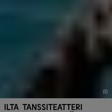
Näytä
Näytä
Ilta Tanssiteatteri