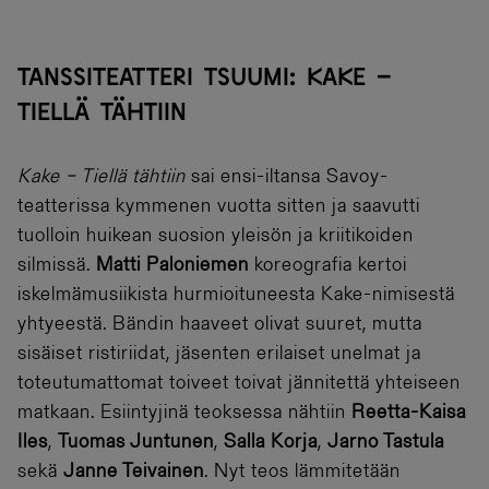
TANSSITEATTERI TSUUMI: KAKE –
TIELLÄ TÄHTIIN
Kake – Tiellä tähtiin
sai ensi-iltansa Savoy-
teatterissa kymmenen vuotta sitten ja saavutti
tuolloin huikean suosion yleisön ja kriitikoiden
silmissä.
Matti Paloniemen
koreografia kertoi
iskelmämusiikista hurmioituneesta Kake-nimisestä
yhtyeestä. Bändin haaveet olivat suuret, mutta
sisäiset ristiriidat, jäsenten erilaiset unelmat ja
toteutumattomat toiveet toivat jännitettä yhteiseen
matkaan. Esiintyjinä teoksessa nähtiin
Reetta-Kaisa
Iles
,
Tuomas Juntunen
,
Salla Korja
,
Jarno Tastula
sekä
Janne Teivainen
. Nyt teos lämmitetään