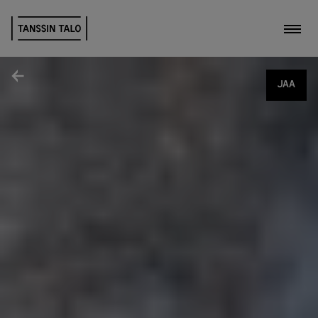
Kytk
Jaa
JAA