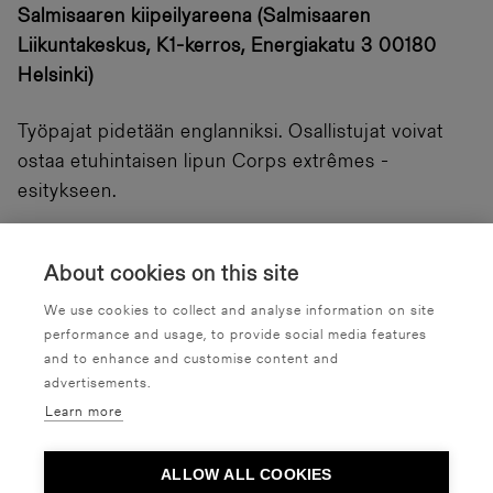
Salmisaaren kiipeilyareena (Salmisaaren
Liikuntakeskus, K1-kerros, Energiakatu 3 00180
Helsinki)
Työpajat pidetään englanniksi. Osallistujat voivat
ostaa etuhintaisen lipun Corps extrêmes -
esitykseen.
Lisätiedot:
info@tanssintalo.fi
About cookies on this site
Työpaja on täynnä!
We use cookies to collect and analyse information on site
performance and usage, to provide social media features
and to enhance and customise content and
advertisements.
Learn more
Taiteilijatapaaminen: Rachid
Ouramdane
ALLOW ALL COOKIES