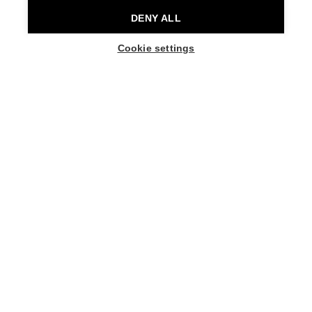
DENY ALL
Cookie settings
Avoin taiteilijatapaaminen koreografi Rachid
Ouramdanen kanssa 25.9. klo 17.30.
Lue lisää