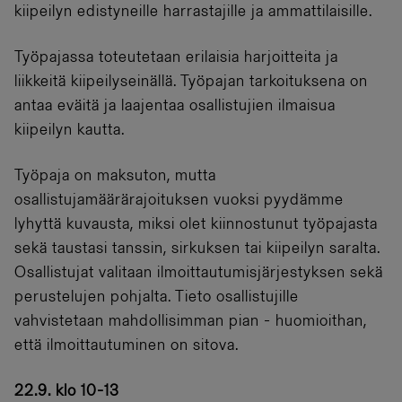
kiipeilyn edistyneille harrastajille ja ammattilaisille.
Työpajassa toteutetaan erilaisia harjoitteita ja
liikkeitä kiipeilyseinällä. Työpajan tarkoituksena on
antaa eväitä ja laajentaa osallistujien ilmaisua
kiipeilyn kautta.
Työpaja on maksuton, mutta
osallistujamäärärajoituksen vuoksi pyydämme
lyhyttä kuvausta, miksi olet kiinnostunut työpajasta
sekä taustasi tanssin, sirkuksen tai kiipeilyn saralta.
Osallistujat valitaan ilmoittautumisjärjestyksen sekä
perustelujen pohjalta. Tieto osallistujille
vahvistetaan mahdollisimman pian - huomioithan,
että ilmoittautuminen on sitova.
22.9. klo 10-13