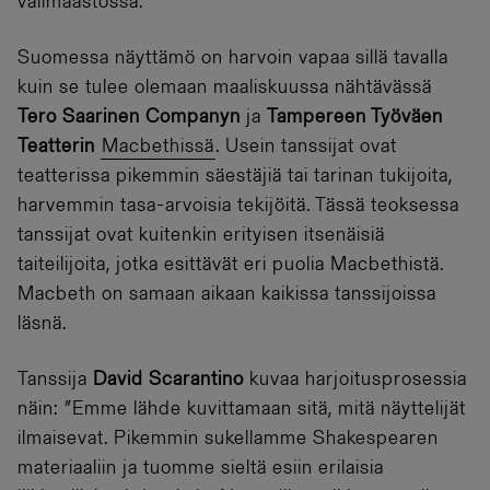
välimaastossa.
Suomessa näyttämö on harvoin vapaa sillä tavalla
kuin se tulee olemaan maaliskuussa nähtävässä
Tero Saarinen Companyn
ja
Tampereen Työväen
Teatterin
Macbethissä
. Usein tanssijat ovat
teatterissa pikemmin säestäjiä tai tarinan tukijoita,
harvemmin tasa-arvoisia tekijöitä. Tässä teoksessa
tanssijat ovat kuitenkin erityisen itsenäisiä
taiteilijoita, jotka esittävät eri puolia Macbethistä.
Macbeth on samaan aikaan kaikissa tanssijoissa
läsnä.
Tanssija
David Scarantino
kuvaa harjoitusprosessia
näin: ”Emme lähde kuvittamaan sitä, mitä näyttelijät
ilmaisevat. Pikemmin sukellamme Shakespearen
materiaaliin ja tuomme sieltä esiin erilaisia