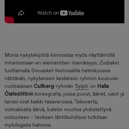
Monia nykytekijöitä kiinnostaa myös näyttämöllä
nimenomaan eri elementtien itsenäisyys. Zodiakin
tuottamalla Sivuaskel-festivaalilla helmikuussa
nähtävän, nykytanssin keskeisiin ryhmiin kuuluvan
ruotsalaisen
Cullberg
-ryhmän
Sylph
on
Halla
Ólafsdóttirin
koreografia, jossa puvut, äänet, valot ja
tanssi ovat kaikki tasaveroisia. Tekoverta,
voimakkaita ääniä, baletin muotoa yhdistettynä
noituuteen – teoksen lähtökohdissa tutkitaan
mytologista hahmoa.