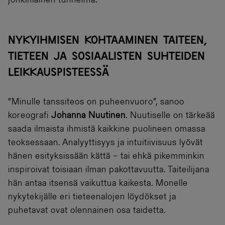
jonkinlainen tunnelma.
NYKYIHMISEN KOHTAAMINEN TAITEEN,
TIETEEN JA SOSIAALISTEN SUHTEIDEN
LEIKKAUSPISTEESSÄ
”Minulle tanssiteos on puheenvuoro”, sanoo
koreografi
Johanna Nuutinen
. Nuutiselle on tärkeää
saada ilmaista ihmistä kaikkine puolineen omassa
teoksessaan. Analyyttisyys ja intuitiivisuus lyövät
hänen esityksissään kättä – tai ehkä pikemminkin
inspiroivat toisiaan ilman pakottavuutta. Taiteilijana
hän antaa itsensä vaikuttua kaikesta. Monelle
nykytekijälle eri tieteenalojen löydökset ja
puhetavat ovat olennainen osa taidetta.