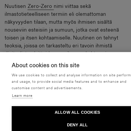
Nuutisen
Zero-Zero
nimi viittaa sekä
ilmastotieteelliseen termiin eli olemattoman
näkyvyyden tilaan, mutta myös ihmisen sisältä
nouseviin esteisiin ja sumuun, jotka ovat esteenä
toisen ja itsen kohtaamiselle. Nuutinen on tehnyt
teoksia, joissa on tarkasteltu eri tavoin ihmistä
digitaalisten laitteiden maailmassa kohtaaminen,
kosketus ja katsominen nykypäivänä tarkoittaa?
About cookies on this site
Hänen teostensa ihmiskuva – tieteen, taiteen ja
We use cookies to collect and analyse information on site perfor
sosiaalisten suhteiden leikkauspisteessä - vaikuttaa
and usage, to provide social media features and to enhance and
olevan erityisen vapaa ennakkomäärittelyistä.
customise content and advertisements.
Learn more
ALLOW ALL COOKIES
DENY ALL