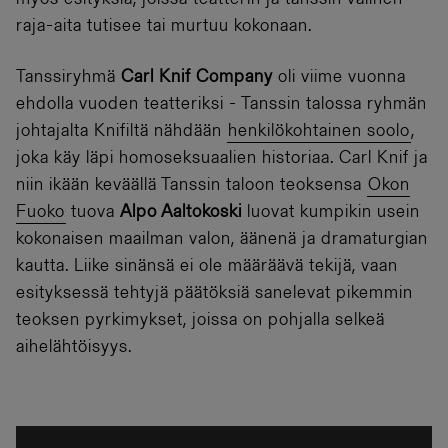
myös esityksiä, joissa teatterin ja tanssin välinen
raja-aita tutisee tai murtuu kokonaan.
Tanssiryhmä
Carl Knif Company
oli viime vuonna
ehdolla vuoden teatteriksi - Tanssin talossa ryhmän
johtajalta Knifiltä nähdään
henkilökohtainen soolo
,
joka käy läpi homoseksuaalien historiaa. Carl Knif ja
niin ikään keväällä Tanssin taloon teoksensa
Okon
Fuoko
tuova
Alpo Aaltokoski
luovat kumpikin usein
kokonaisen maailman valon, äänenä ja dramaturgian
kautta. Liike sinänsä ei ole määräävä tekijä, vaan
esityksessä tehtyjä päätöksiä sanelevat pikemmin
teoksen pyrkimykset, joissa on pohjalla selkeä
aihelähtöisyys.