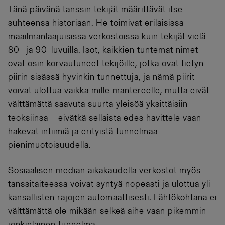
Tänä päivänä tanssin tekijät määrittävät itse
suhteensa historiaan. He toimivat erilaisissa
maailmanlaajuisissa verkostoissa kuin tekijät vielä
80- ja 90-luvuilla. Isot, kaikkien tuntemat nimet
ovat osin korvautuneet tekijöille, jotka ovat tietyn
piirin sisässä hyvinkin tunnettuja, ja nämä piirit
voivat ulottua vaikka mille mantereelle, mutta eivät
välttämättä saavuta suurta yleisöä yksittäisiin
teoksiinsa – eivätkä sellaista edes havittele vaan
hakevat intiimiä ja erityistä tunnelmaa
pienimuotoisuudella.
Sosiaalisen median aikakaudella verkostot myös
tanssitaiteessa voivat syntyä nopeasti ja ulottua yli
kansallisten rajojen automaattisesti. Lähtökohtana ei
välttämättä ole mikään selkeä aihe vaan pikemmin