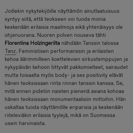
Joillekin nykytekijöille näyttämön ainutlaatuisuus
syntyy siitä, että teokseen voi tuoda monia
keskenään erilaisia maailmoja eikä yhtenäisyys ole
ohjenuorana. Nuoren polven nouseva tähti
Florentina Holzingerilta
nähdään Tanssin talossa
Tanz
. Feministisen performanssin ja erilaisten
kehoa äärimmilleen koettelevien sirkustemppujen ja
nykypäivän kehoon liittyvät pakkomielteet, sairaudet
mutta toisaalta myös body- ja sex positivity elävät
hänen teoksissaan rinta rinnan tanssin kanssa. Se,
mitä ennen pidetiin naisten pienenä asiana kohoaa
hänen teoksissaan monumentaalisiin mittoihin. Hän
uskaltaa tuoda näyttämölle eriparisia ja keskenään
riiteleviäkin erilaisia tyylejä, mikä on Suomessa
usein harvinaista.