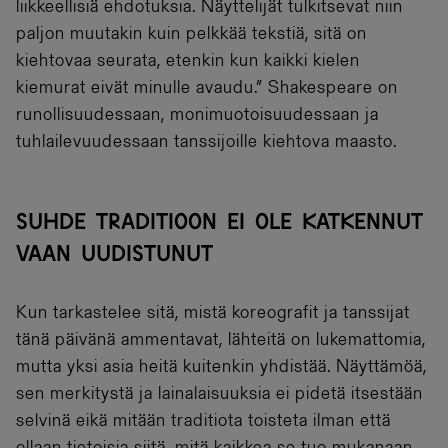
liikkeellisiä ehdotuksia. Näyttelijät tulkitsevat niin
paljon muutakin kuin pelkkää tekstiä, sitä on
kiehtovaa seurata, etenkin kun kaikki kielen
kiemurat eivät minulle avaudu.” Shakespeare on
runollisuudessaan, monimuotoisuudessaan ja
tuhlailevuudessaan tanssijoille kiehtova maasto.
SUHDE TRADITIOON EI OLE KATKENNUT
VAAN UUDISTUNUT
Kun tarkastelee sitä, mistä koreografit ja tanssijat
tänä päivänä ammentavat, lähteitä on lukemattomia,
mutta yksi asia heitä kuitenkin yhdistää. Näyttämöä,
sen merkitystä ja lainalaisuuksia ei pidetä itsestään
selvinä eikä mitään traditiota toisteta ilman että