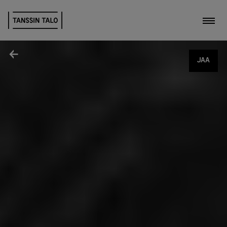
Kytk
Jaa
JAA