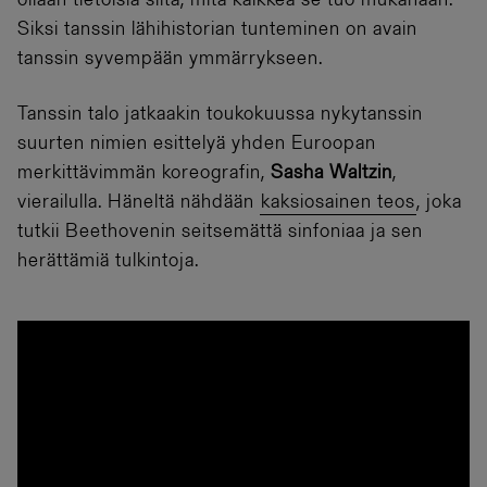
ollaan tietoisia siitä, mitä kaikkea se tuo mukanaan.
Siksi tanssin lähihistorian tunteminen on avain
tanssin syvempään ymmärrykseen.
Tanssin talo jatkaakin toukokuussa nykytanssin
suurten nimien esittelyä yhden Euroopan
merkittävimmän koreografin,
Sasha Waltzin
,
vierailulla. Häneltä nähdään
kaksiosainen teos
, joka
tutkii Beethovenin seitsemättä sinfoniaa ja sen
herättämiä tulkintoja.