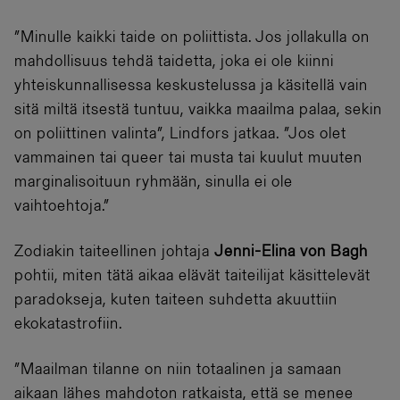
”Minulle kaikki taide on poliittista. Jos jollakulla on
mahdollisuus tehdä taidetta, joka ei ole kiinni
yhteiskunnallisessa keskustelussa ja käsitellä vain
sitä miltä itsestä tuntuu, vaikka maailma palaa, sekin
on poliittinen valinta”, Lindfors jatkaa. ”Jos olet
vammainen tai queer tai musta tai kuulut muuten
marginalisoituun ryhmään, sinulla ei ole
vaihtoehtoja.”
Zodiakin taiteellinen johtaja
Jenni-Elina von Bagh
pohtii, miten tätä aikaa elävät taiteilijat käsittelevät
paradokseja, kuten taiteen suhdetta akuuttiin
ekokatastrofiin.
”Maailman tilanne on niin totaalinen ja samaan
aikaan lähes mahdoton ratkaista, että se menee