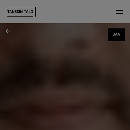
Kytk
Jaa
JAA