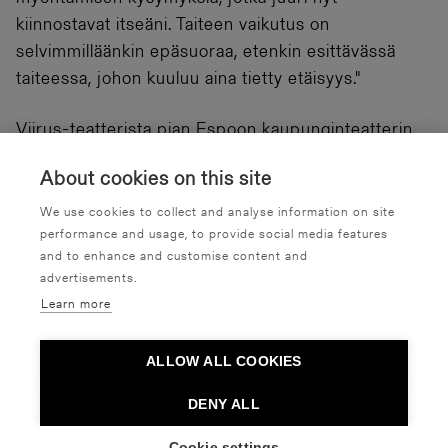
kiinnostavat itseäni. Taiteen vaikutus on
selvimmilläänkin epäsuoraa, etenkin esittävässä
taiteessa, johon kuuluu aina tietty etäisyys."
Viirus-teatterista pian Espoon kaupunginteatterin
johtajaksi siirtyvän
Jussi Sorjasen
mielestä
About cookies on this site
eksistenssi on nyt kysymyksistä polttavin. Taiteen
tekemisessä tuntuu hänen mukaansa vallitsevan
We use cookies to collect and analyse information on site
performance and usage, to provide social media features
voimakas paine agendan asettamiseen, mutta
and to enhance and customise content and
valmiit vastaukset ja katsojan tulkinnan ohjaaminen
advertisements.
alkavat helposti myös ärsyttää.
Learn more
”Kaipaan taiteelta välillä iskukykyäkin, mutta vielä
ALLOW ALL COOKIES
enemmän kaipaan substanssia, taiteellista
kvaliteettia ja ennen kaikkea liikettä,
DENY ALL
itsestäänselvyyksien murtamista. Vaikka viime
Cookie settings