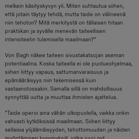
melkein käsityskyvyn yli. Miten suhtautua siihen,
että jotain täytyy tehdä, mutta taide on välineenä
niin tehoton? Mitä merkitystä on tällaisen hitaan
praktiikan ja syvälle menevän taiteellisen
intensiteetin tulemisella maailmaan?”
Von Bagh näkee taiteen sivustakatsojan aseman
potentiaalina. Koska taiteella ei ole puolueohjelmaa,
siihen liittyy vapaus, sattumanvaraisuus ja
epämääräisyys niin tekemisessä kuin
vastaanotossakin. Samalla sillä on mahdollisuus
synnyttää uutta ja muuttaa ihmisten ajattelua.
”Taide operoi aina vähän ulkopuolella, vaikka onkin
vahvasti kytköksissä maailmaan. Siihen liittyy
sellaisia ylijäämäisyyden, tehottomuuden ja näiden
myöntämisen kysymyksiä, jotka juuri nyt