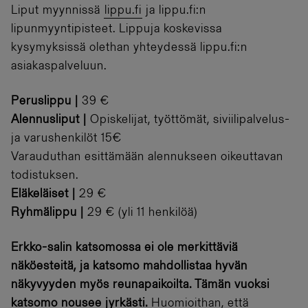
Liput myynnissä
lippu.fi
ja lippu.fi:n
lipunmyyntipisteet. Lippuja koskevissa
kysymyksissä olethan yhteydessä lippu.fi:n
asiakaspalveluun.
Peruslippu |
39 €
Alennusliput
|
Opiskelijat, työttömät, siviilipalvelus-
ja varushenkilöt 15€
Varauduthan esittämään alennukseen oikeuttavan
todistuksen.
Eläkeläiset |
29 €
Ryhmälippu |
29 € (yli 11 henkilöä)
Erkko-salin katsomossa ei ole merkittäviä
näköesteitä, ja katsomo mahdollistaa hyvän
näkyvyyden myös reunapaikoilta. Tämän vuoksi
katsomo nousee jyrkästi.
Huomioithan, että