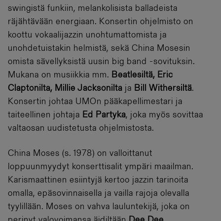
swingistä funkiin, melankolisista balladeista
räjähtävään energiaan. Konsertin ohjelmisto on
koottu vokaalijazzin unohtumattomista ja
unohdetuistakin helmistä, sekä China Mosesin
omista sävellyksistä uusin big band -sovituksin.
Mukana on musiikkia mm.
Beatlesiltä, Eric
Claptonilta, Millie Jacksonilta
ja
Bill Withersiltä
.
Konsertin johtaa UMOn pääkapellimestari ja
taiteellinen johtaja
Ed Partyka
, joka myös sovittaa
valtaosan uudistetusta ohjelmistosta.
China Moses (s. 1978) on valloittanut
loppuunmyydyt konserttisalit ympäri maailman.
Karismaattinen esiintyjä kertoo jazzin tarinoita
omalla, epäsovinnaisella ja vailla rajoja olevalla
tyylillään. Moses on vahva lauluntekijä, joka on
perinyt valovoimansa äidiltään
Dee Dee