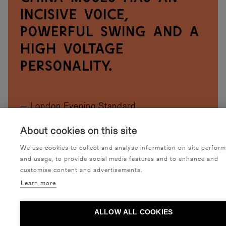
incisive voice,
powerful swing and a
high voltage
personality.
— London Evening Standard
About cookies on this site
We use cookies to collect and analyse information on site perfor
OSTA LIPPUJA
and usage, to provide social media features and to enhance and
customise content and advertisements.
Learn more
T
u
t
u
s
t
u
m
y
ö
s
n
ä
i
h
i
n
ALLOW ALL COOKIES