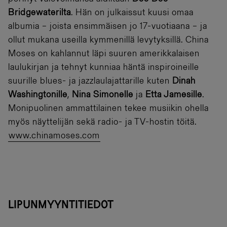
Bridgewaterilta
. Hän on julkaissut kuusi omaa
albumia – joista ensimmäisen jo 17-vuotiaana – ja
ollut mukana useilla kymmenillä levytyksillä. China
Moses on kahlannut läpi suuren amerikkalaisen
laulukirjan ja tehnyt kunniaa häntä inspiroineille
suurille blues- ja jazzlaulajattarille kuten
Dinah
Washingtonille
,
Nina Simonelle
ja
Etta Jamesille
.
Monipuolinen ammattilainen tekee musiikin ohella
myös näyttelijän sekä radio- ja TV-hostin töitä.
www.chinamoses.com
LIPUNMYYNTITIEDOT