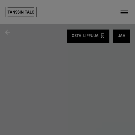
Kytk
Jaa
OSTA LIPPUJA
JAA