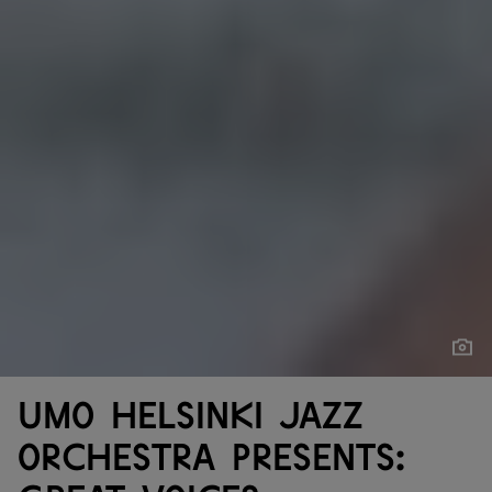
Näytä
Näytä
UMO Helsinki Jazz
Orchestra presents: