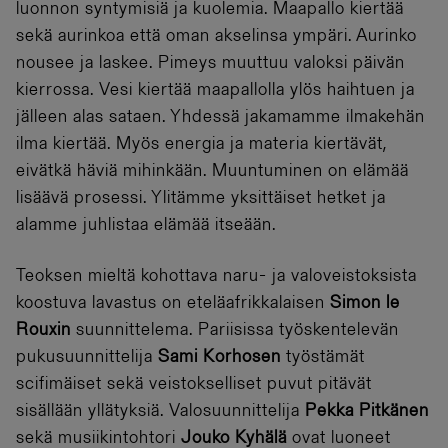
luonnon syntymisiä ja kuolemia. Maapallo kiertää
sekä aurinkoa että oman akselinsa ympäri. Aurinko
nousee ja laskee. Pimeys muuttuu valoksi päivän
kierrossa. Vesi kiertää maapallolla ylös haihtuen ja
jälleen alas sataen. Yhdessä jakamamme ilmakehän
ilma kiertää. Myös energia ja materia kiertävät,
eivätkä häviä mihinkään. Muuntuminen on elämää
lisäävä prosessi. Ylitämme yksittäiset hetket ja
alamme juhlistaa elämää itseään.
Teoksen mieltä kohottava naru- ja valoveistoksista
koostuva lavastus on eteläafrikkalaisen
Simon le
Rouxin
suunnittelema. Pariisissa työskentelevän
pukusuunnittelija
Sami Korhosen
työstämät
scifimäiset sekä veistokselliset puvut pitävät
sisällään yllätyksiä. Valosuunnittelija
Pekka Pitkänen
sekä musiikintohtori
Jouko Kyhälä
ovat luoneet