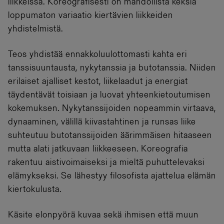
liikkeissä. Koreografisesti on mahdollista keksiä
loppumaton variaatio kiertävien liikkeiden
yhdistelmistä.
Teos yhdistää ennakkoluulottomasti kahta eri
tanssisuuntausta, nykytanssia ja butotanssia. Niiden
erilaiset ajalliset kestot, liikelaadut ja energiat
täydentävät toisiaan ja luovat yhteenkietoutumisen
kokemuksen. Nykytanssijoiden nopeammin virtaava,
dynaaminen, välillä kiivastahtinen ja runsas liike
suhteutuu butotanssijoiden äärimmäisen hitaaseen
mutta alati jatkuvaan liikkeeseen. Koreografia
rakentuu aistivoimaiseksi ja mieltä puhuttelevaksi
elämykseksi. Se lähestyy filosofista ajattelua elämän
kiertokulusta.
Käsite elonpyörä kuvaa sekä ihmisen että muun