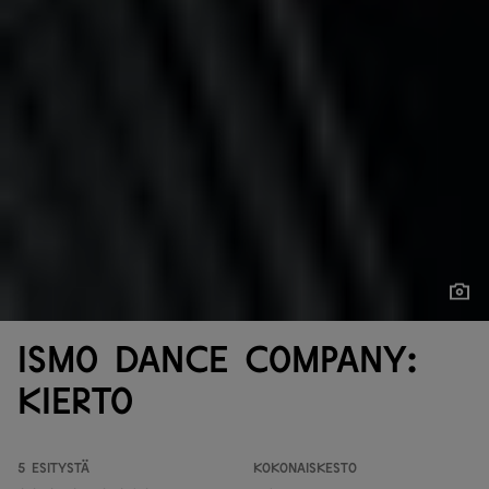
Näytä
Näytä
Ismo Dance Company:
Kierto
5 esitystä
Kokonaiskesto