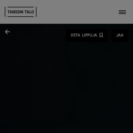
Kytk
Jaa
OSTA LIPPUJA
JAA