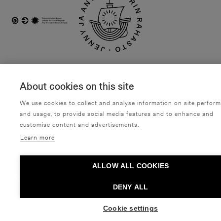
About cookies on this site
OSTA LIPPUJA
We use cookies to collect and analyse information on site perfor
and usage, to provide social media features and to enhance and
customise content and advertisements.
T
u
t
u
s
t
u
m
y
ö
s
n
ä
i
h
i
n
Learn more
20.08. - 20.08.2026
21.08. - 21.08.2026
ALLOW ALL COOKIES
DENY ALL
Cookie settings