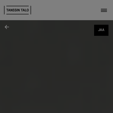
Kytk
Jaa
JAA