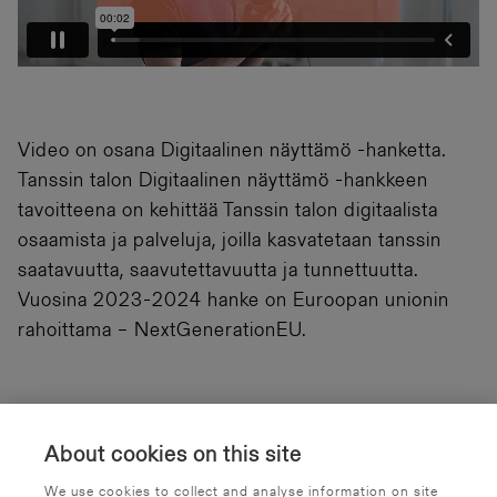
Video on osana Digitaalinen näyttämö -hanketta.
Tanssin talon Digitaalinen näyttämö -hankkeen
tavoitteena on kehittää Tanssin talon digitaalista
osaamista ja palveluja, joilla kasvatetaan tanssin
saatavuutta, saavutettavuutta ja tunnettuutta.
Vuosina 2023-2024 hanke on Euroopan unionin
rahoittama – NextGenerationEU.
About cookies on this site
We use cookies to collect and analyse information on site