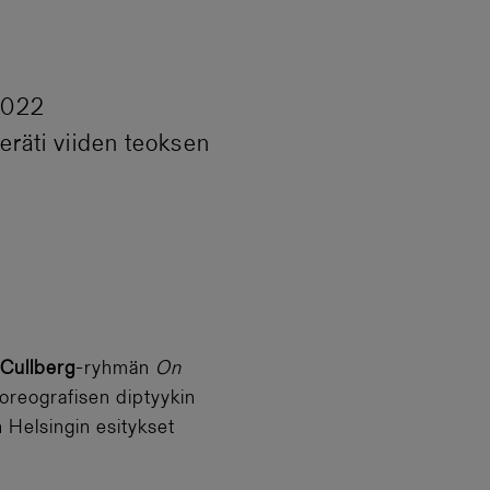
 2022
peräti viiden teoksen
Cullberg
-ryhmän
On
reografisen diptyykin
 Helsingin esitykset