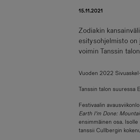
15.11.2021
Zodiakin kansainväl
esitysohjelmisto on 
voimin Tanssin talon
Vuoden 2022 Sivuaskel-fe
Tanssin talon suuressa E
Festivaalin avausviikonl
Earth I’m Done: Mounta
ensimmäinen osa. Isolle
tanssii Cullbergin koken