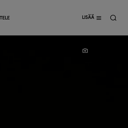
Lisää
TELE
Näytä valokuvaaja
Näytä valokuvaaja