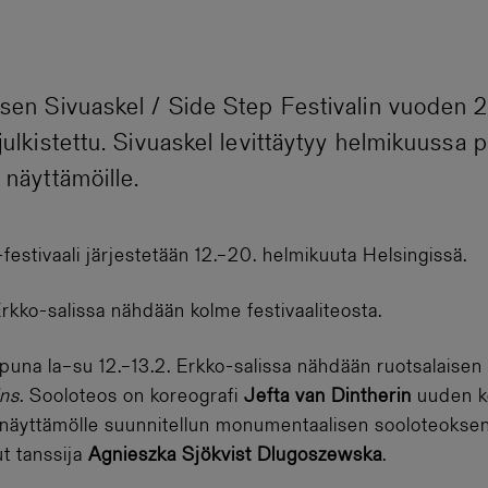
isen Sivuaskel / Side Step Festivalin vuoden
julkistettu. Sivuaskel levittäytyy helmikuussa 
 näyttämöille.
stivaali järjestetään 12.–20. helmikuuta Helsingissä.
rkko-salissa nähdään kolme festivaaliteosta.
opuna la–su 12.–13.2. Erkko-salissa nähdään ruotsalaisen
ins
. Sooloteos on koreografi
Jefta van Dintherin
uuden ko
 näyttämölle suunnitellun monumentaalisen sooloteoksen
ut tanssija
Agnieszka Sjökvist Dlugoszewska
.