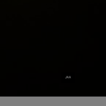
Jaa
JAA