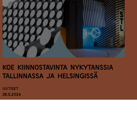
Koe kiinnostavinta nykytanssia
Tallinnassa ja Helsingissä
UUTISET
28.5.2026