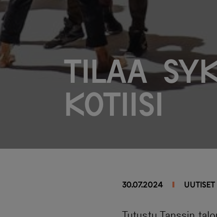
Tilaa sy
kotiisi
30.07.2024
UUTISET
Tutustu Tanssin tal