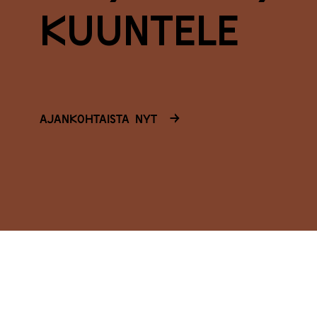
k
u
u
n
t
e
l
e
Ajankohtaista nyt