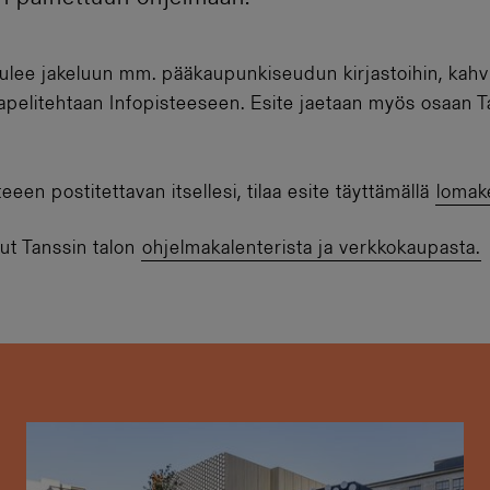
tulee jakeluun mm. pääkaupunkiseudun kirjastoihin, kahvi
aapelitehtaan Infopisteeseen. Esite jaetaan myös osaan T
eeen postitettavan itsellesi, tilaa esite täyttämällä
lomak
put Tanssin talon
ohjelmakalenterista ja verkkokaupasta.