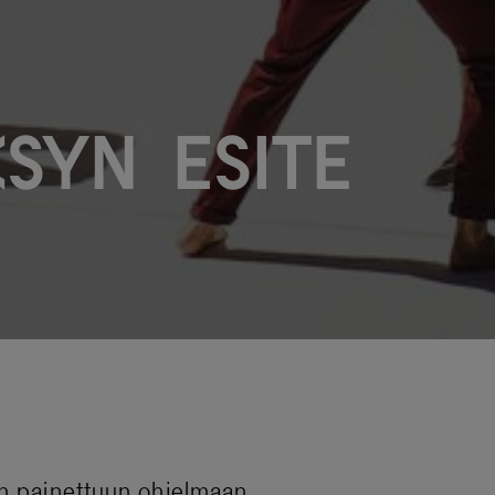
ksyn esite
on painettuun ohjelmaan.