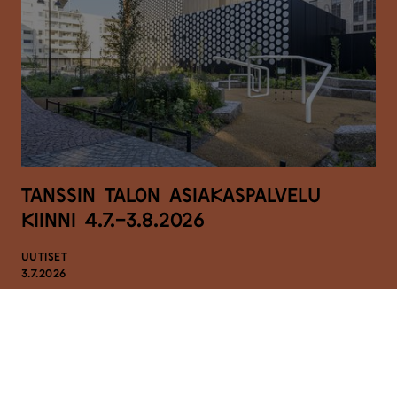
Tanssin talon asiakaspalvelu
kiinni 4.7.-3.8.2026
UUTISET
3.7.2026