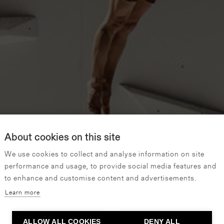
About cookies on this site
We use cookies to collect and analyse information on site
performance and usage, to provide social media features and
to enhance and customise content and advertisements.
Learn more
ALLOW ALL COOKIES
DENY ALL