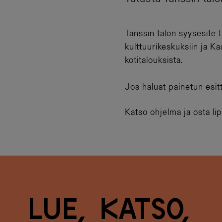
Tanssin talon syysesite 
kulttuurikeskuksiin ja K
kotitalouksista.
Jos haluat painetun esitt
Katso ohjelma ja osta li
L
u
e
,
k
a
t
s
o
,