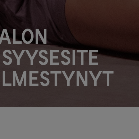
talon
 syysesite
ilmestynyt