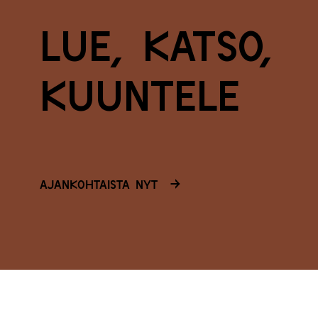
L
u
e
,
k
a
t
s
o
,
k
u
u
n
t
e
l
e
Ajankohtaista nyt