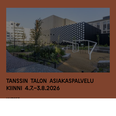
Tanssin talon asiakaspalvelu
kiinni 4.7.-3.8.2026
UUTISET
3.7.2026