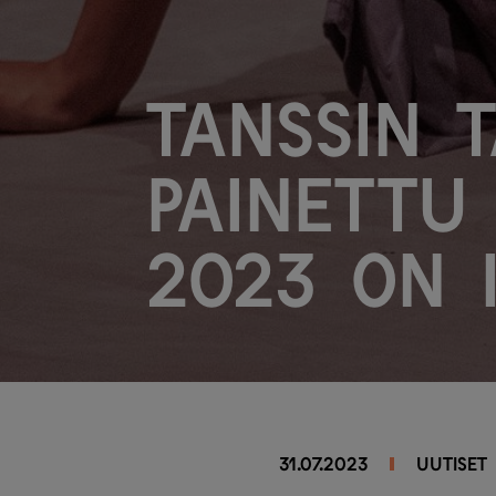
Tanssin 
painettu
2023 on 
31.07.2023
UUTISET