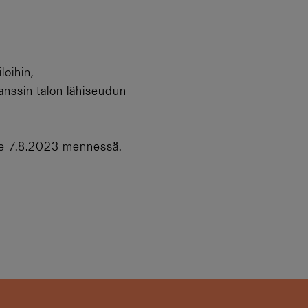
loihin,
anssin talon lähiseudun
e
7.8.2023 mennessä.