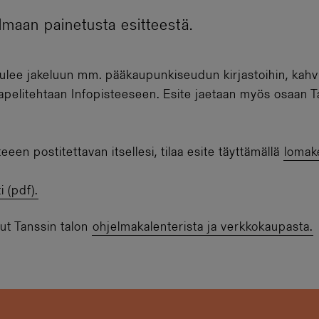
lmaan painetusta esitteestä.
tulee jakeluun mm. pääkaupunkiseudun kirjastoihin, kahvi
aapelitehtaan Infopisteeseen. Esite jaetaan myös osaan T
eeen postitettavan itsellesi, tilaa esite täyttämällä
lomak
i (pdf).
put Tanssin talon
ohjelmakalenterista ja verkkokaupasta.