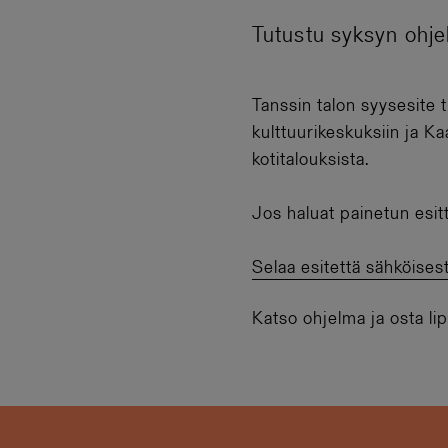
Tutustu syksyn ohje
Tanssin talon syysesite 
kulttuurikeskuksiin ja K
kotitalouksista.
Jos haluat painetun esitt
Selaa esitettä sähköisest
Katso ohjelma ja osta li