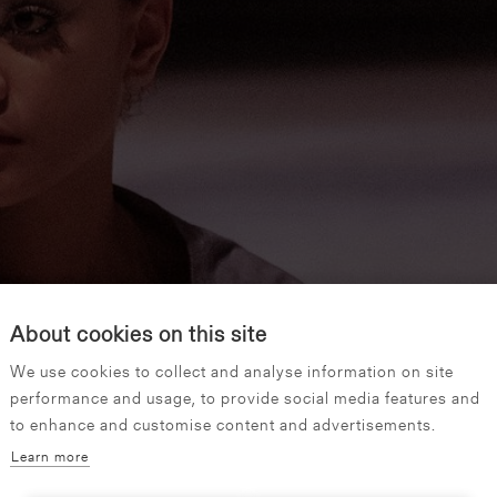
About cookies on this site
We use cookies to collect and analyse information on site
performance and usage, to provide social media features and
to enhance and customise content and advertisements.
Learn more