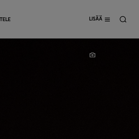
Lisää
TELE
Näytä valokuvaaja
Näytä valokuvaaja