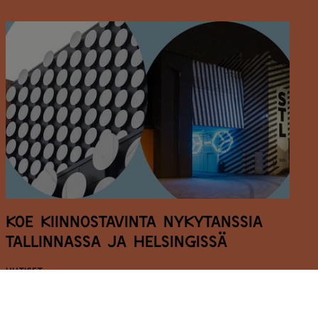
Koe kiinnostavinta nykytanssia
Tallinnassa ja Helsingissä
UUTISET
28.5.2026