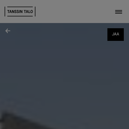
Kytk
Jaa
JAA