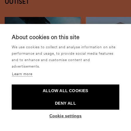
Uutiset
About cookies on this site
We use cookies to collect and analyse information on site
performance and usage, to provide social media features
and to enhance and customise content and
advertisements.
Tanssin talon syksyn esite
Tanssin talon as
Learn more
kiinni 4.7.-3.8.2026
UUTISET
7.8.2026
UUTISET
ALLOW ALL COOKIES
3.7.2026
DENY ALL
Cookie settings
Kaikki uutiset