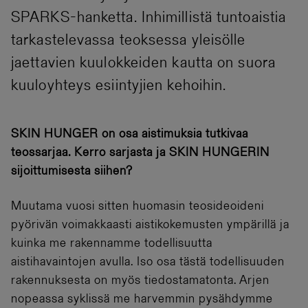
SPARKS-hanketta. Inhimillistä tuntoaistia
tarkastelevassa teoksessa yleisölle
jaettavien kuulokkeiden kautta on suora
kuuloyhteys esiintyjien kehoihin.
SKIN HUNGER on osa aistimuksia tutkivaa
teossarjaa. Kerro sarjasta ja SKIN HUNGERIN
sijoittumisesta siihen?
Muutama vuosi sitten huomasin teosideoideni
pyörivän voimakkaasti aistikokemusten ympärillä ja
kuinka me rakennamme todellisuutta
aistihavaintojen avulla. Iso osa tästä todellisuuden
rakennuksesta on myös tiedostamatonta. Arjen
nopeassa syklissä me harvemmin pysähdymme