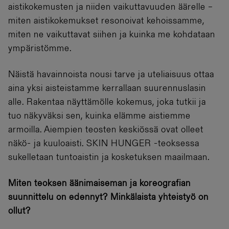
aistikokemusten ja niiden vaikuttavuuden äärelle –
miten aistikokemukset resonoivat kehoissamme,
miten ne vaikuttavat siihen ja kuinka me kohdataan
ympäristömme.
Näistä havainnoista nousi tarve ja uteliaisuus ottaa
aina yksi aisteistamme kerrallaan suurennuslasin
alle. Rakentaa näyttämölle kokemus, joka tutkii ja
tuo näkyväksi sen, kuinka elämme aistiemme
armoilla. Aiempien teosten keskiössä ovat olleet
näkö- ja kuuloaisti. SKIN HUNGER -teoksessa
sukelletaan tuntoaistin ja kosketuksen maailmaan.
Miten teoksen äänimaiseman ja koreografian
suunnittelu on edennyt? Minkälaista yhteistyö on
ollut?