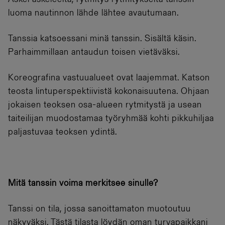
luoma nautinnon lähde lähtee avautumaan.
Tanssia katsoessani minä tanssin. Sisältä käsin.
Parhaimmillaan antaudun toisen vietäväksi.
Koreografina vastuualueet ovat laajemmat. Katson
teosta lintuperspektiivistä kokonaisuutena. Ohjaan
jokaisen teoksen osa-alueen rytmitystä ja usean
taiteilijan muodostamaa työryhmää kohti pikkuhiljaa
paljastuvaa teoksen ydintä.
Mitä tanssin voima merkitsee sinulle?
Tanssi on tila, jossa sanoittamaton muotoutuu
näkyväksi. Tästä tilasta löydän oman turvapaikkani