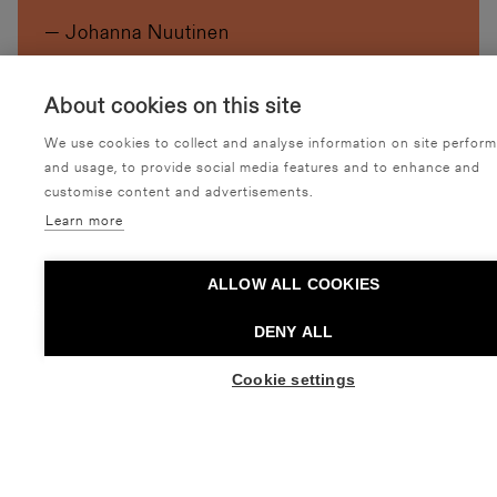
— Johanna Nuutinen
About cookies on this site
We use cookies to collect and analyse information on site perfor
and usage, to provide social media features and to enhance and
customise content and advertisements.
Learn more
ALLOW ALL COOKIES
DENY ALL
Cookie settings
SKIN HUNGER. Kuva: Jussi Ojala.
SKIN HUNGER: lue lisää ja osta liput