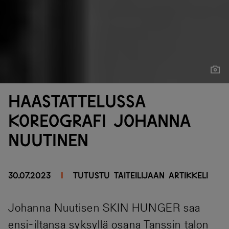
Näytä
Näytä
Haastattelussa
koreografi Johanna
Nuutinen
30.07.2023
Tutustu taiteilijaan
Artikkeli
Johanna Nuutisen SKIN HUNGER saa
ensi-iltansa syksyllä osana Tanssin talon