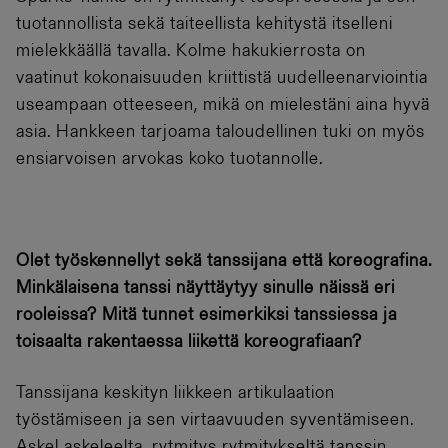
tuotannollista sekä taiteellista kehitystä itselleni
mielekkäällä tavalla. Kolme hakukierrosta on
vaatinut kokonaisuuden kriittistä uudelleenarviointia
useampaan otteeseen, mikä on mielestäni aina hyvä
asia. Hankkeen tarjoama taloudellinen tuki on myös
ensiarvoisen arvokas koko tuotannolle.
Olet työskennellyt sekä tanssijana että koreografina.
Minkälaisena tanssi näyttäytyy sinulle näissä eri
rooleissa? Mitä tunnet esimerkiksi tanssiessa ja
toisaalta rakentaessa liikettä koreografiaan?
Tanssijana keskityn liikkeen artikulaation
työstämiseen ja sen virtaavuuden syventämiseen.
Askel askeleelta, rytmitys rytmitykseltä tanssin