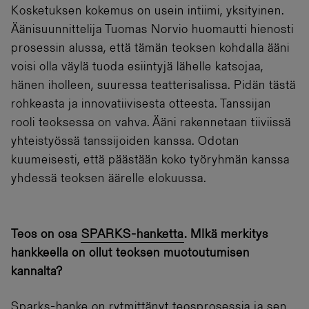
Kosketuksen kokemus on usein intiimi, yksityinen.
Äänisuunnittelija Tuomas Norvio huomautti hienosti
prosessin alussa, että tämän teoksen kohdalla ääni
voisi olla väylä tuoda esiintyjä lähelle katsojaa,
hänen iholleen, suuressa teatterisalissa. Pidän tästä
rohkeasta ja innovatiivisesta otteesta. Tanssijan
rooli teoksessa on vahva. Ääni rakennetaan tiiviissä
yhteistyössä tanssijoiden kanssa. Odotan
kuumeisesti, että päästään koko työryhmän kanssa
yhdessä teoksen äärelle elokuussa.
Teos on osa
SPARKS-hanketta
. MIkä merkitys
hankkeella on ollut teoksen muotoutumisen
kannalta?
Sparks-hanke on rytmittänyt teosprosessia ja sen