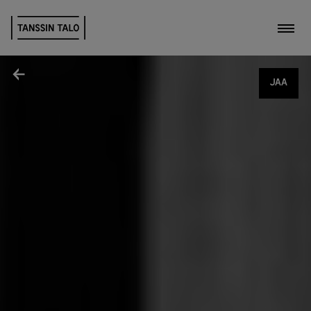
Kytk
Jaa
JAA