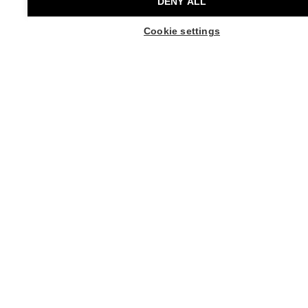
DENY ALL
Erkon säätiö.
Cookie settings
Uutiset