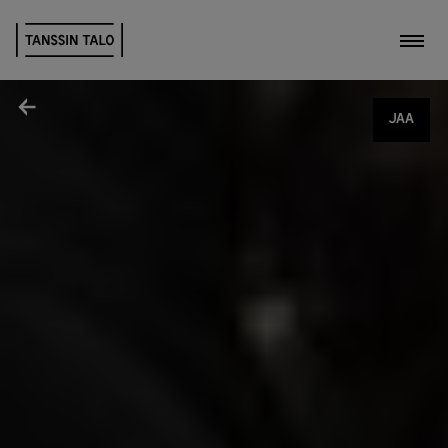
Kytk
Jaa
JAA