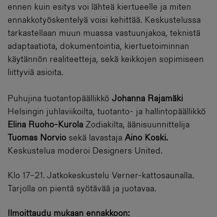
ennen kuin esitys voi lähteä kiertueelle ja miten
ennakkotyöskentelyä voisi kehittää. Keskustelussa
tarkastellaan muun muassa vastuunjakoa, teknistä
adaptaatiota, dokumentointia, kiertuetoiminnan
käytännön realiteetteja, sekä keikkojen sopimiseen
liittyviä asioita.
Puhujina tuotantopäällikkö
Johanna Rajamäki
Helsingin juhlaviikoilta, tuotanto- ja hallintopäällikkö
Elina Ruoho-Kurola
Zodiakilta, äänisuunnittelija
Tuomas Norvio
sekä lavastaja
Aino Koski.
Keskustelua moderoi Designers United.
Klo 17–21. Jatkokeskustelu Verner-kattosaunalla.
Tarjolla on pientä syötävää ja juotavaa.
Ilmoittaudu mukaan ennakkoon: