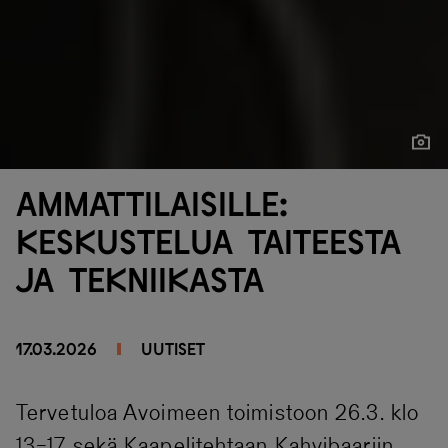
Näytä
Näytä
Ammattilaisille:
Keskustelua taiteesta
ja tekniikasta
17.03.2026
UUTISET
Tervetuloa Avoimeen toimistoon 26.3. klo
13–17 sekä Kaapelitehtaan Kahvibaariin