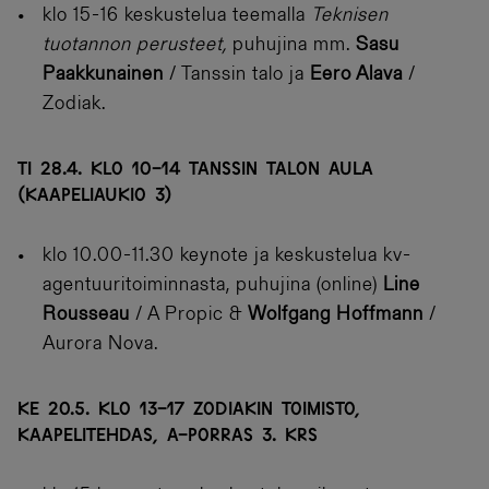
klo 15-16 keskustelua teemalla
Teknisen
tuotannon perusteet,
puhujina mm.
Sasu
Paakkunainen
/ Tanssin talo ja
Eero Alava
/
Zodiak.
TI 28.4. KLO 10-14 TANSSIN TALON AULA
(KAAPELIAUKIO 3)
klo 10.00-11.30 keynote ja keskustelua kv-
agentuuritoiminnasta, puhujina (online)
Line
Rousseau
/ A Propic &
Wolfgang Hoffmann
/
Aurora Nova.
KE 20.5. KLO 13-17 ZODIAKIN TOIMISTO,
KAAPELITEHDAS, A-PORRAS 3. KRS