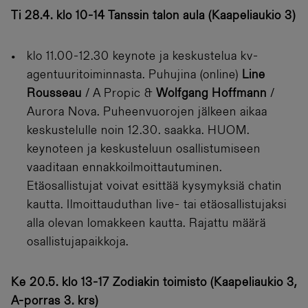
Ti 28.4. klo 10-14 Tanssin talon aula (Kaapeliaukio 3)
klo 11.00-12.30 keynote ja keskustelua kv-
agentuuritoiminnasta. Puhujina (online)
Line
Rousseau
/ A Propic &
Wolfgang Hoffmann
/
Aurora Nova. Puheenvuorojen jälkeen aikaa
keskustelulle noin 12.30. saakka. HUOM.
keynoteen ja keskusteluun osallistumiseen
vaaditaan ennakkoilmoittautuminen.
Etäosallistujat voivat esittää kysymyksiä chatin
kautta. Ilmoittauduthan live- tai etäosallistujaksi
alla olevan lomakkeen kautta. Rajattu määrä
osallistujapaikkoja.
Ke 20.5. klo 13-17 Zodiakin toimisto (Kaapeliaukio 3,
A-porras 3. krs)