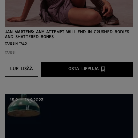
Jan Martens: any attempt will end in crushed bodies
and shattered bones
Tanssin talo
Tanssi
LUE LISÄÄ
OSTA LIPPUJA
LUE LISÄÄ
OSTA LIPPUJA PALVEL
15.9. - 16.9.2023