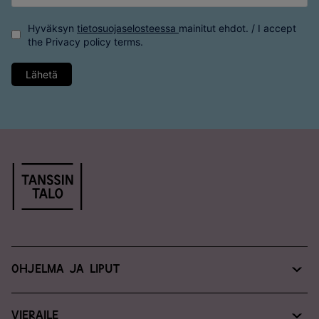
Hyväksyn
tietosuojaselosteessa
mainitut ehdot. / I accept
the
Privacy policy
terms.
Lähetä
Ohjelma ja liput
Koko ohjelma ja lippukauppa
Vieraile