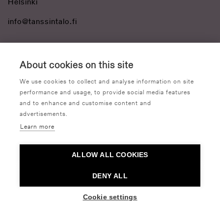
Helsinki
info@tanssintalo.fi
About cookies on this site
We use cookies to collect and analyse information on site
In English
På svenska
performance and usage, to provide social media features
and to enhance and customise content and
advertisements.
Learn more
ALLOW ALL COOKIES
DENY ALL
Cookie settings