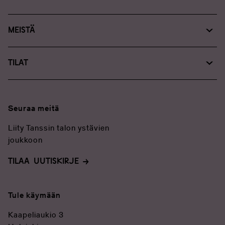
Lue, katso, kuuntele
Suunnittele vierailusi
Meistä
Tanssin talosta
Tilat
Yhteystiedot
Tilapalvelut
Medialle
Järjestä tapahtuma
Tanssin talo tuotteet: verkkokauppa
Seuraa meitä
Ravintolapalvelut
Liity Tanssin talon ystävien
joukkoon
TILAA UUTISKIRJE
Tule käymään
Kaapeliaukio 3