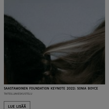
Saas­ta­moi­nen Foun­da­tion Key­no­te 2022: So­nia Bo­yce
Taiteilijakeskustelu
LUE LISÄÄ
LUE LISÄÄ