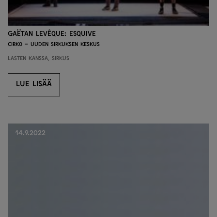
Gaëtan Levêque: Esquive
Cirko – Uuden sirkuksen keskus
Lasten kanssa, Sirkus
LUE LISÄÄ
LUE LISÄÄ
14.9.2022