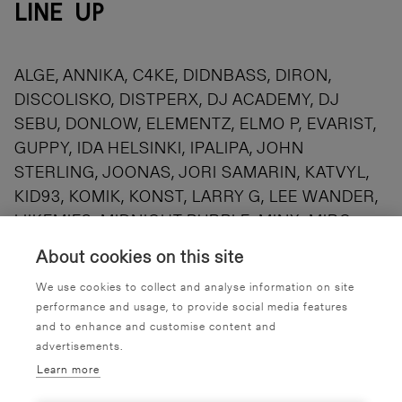
LINE UP
ALGE, ANNIKA, C4KE, DIDNBASS, DIRON,
DISCOLISKO, DISTPERX, DJ ACADEMY, DJ
SEBU, DONLOW, ELEMENTZ, ELMO P, EVARIST,
GUPPY, IDA HELSINKI, IPALIPA, JOHN
STERLING, JOONAS, JORI SAMARIN, KATVYL,
KID93, KOMIK, KONST, LARRY G, LEE WANDER,
LIIKEMIES, MIDNIGHT PURPLE, MINX, MIRO
MOORE, NEMESIS, NIBLU, RATITLE, RSKS, RVR,
About cookies on this site
SENSORY DEPRIVATION, SIMO PUKKINEN,
We use cookies to collect and analyse information on site
TECHNO HATE PROJECT, VEINZ, VEX, VHOOK,
performance and usage, to provide social media features
WERNE, YAGURA, YANI, VJ OKA + TBA
and to enhance and customise content and
advertisements.
Learn more
BILJETTINFORMATION