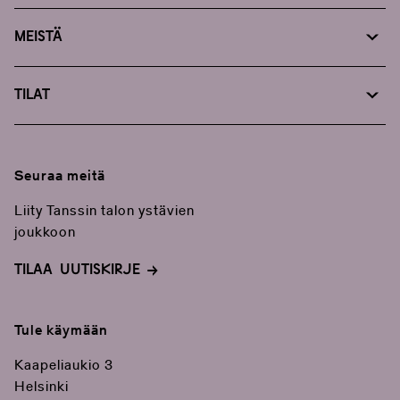
Suunnittele vierailusi
Meistä
Tanssin talosta
Tilat
Yhteystiedot
Tilapalvelut
Medialle
Järjestä tapahtuma
Tanssin talo tuotteet: verkkokauppa
Seuraa meitä
Ravintolapalvelut
Liity Tanssin talon ystävien
joukkoon
TILAA UUTISKIRJE
Tule käymään
Kaapeliaukio 3
Helsinki