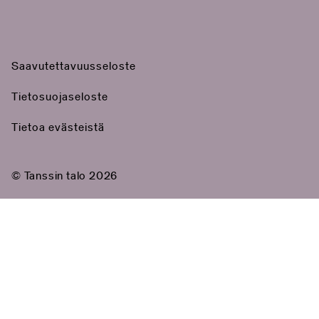
Saavutettavuusseloste
Tietosuojaseloste
Tietoa evästeistä
© Tanssin talo 2026