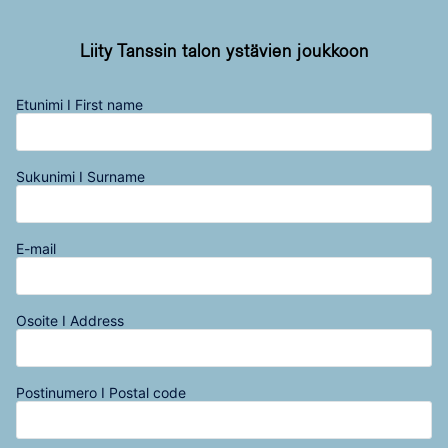
Liity Tanssin talon ystävien joukkoon
Etunimi I First name
Sukunimi I Surname
E-mail
Osoite I Address
Postinumero I Postal code