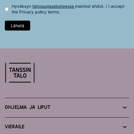
Hyväksyn
tietosuojaselosteessa
mainitut ehdot. / I accept
the
Privacy policy
terms.
Lähetä
Ohjelma ja liput
Koko ohjelma ja lippukauppa
Vieraile
Lue, katso, kuuntele