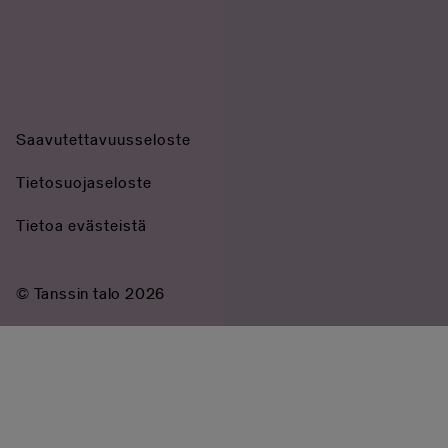
Saavutettavuusseloste
Tietosuojaseloste
Tietoa evästeistä
© Tanssin talo 2026