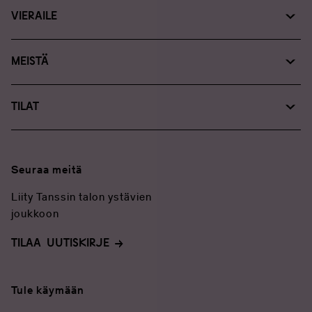
Koko ohjelma ja lippukauppa
Vieraile
Lue, katso, kuuntele
Suunnittele vierailusi
Meistä
Tanssin talosta
Tilat
Yhteystiedot
Tilapalvelut
Medialle
Järjestä tapahtuma
Tanssin talo tuotteet: verkkokauppa
Seuraa meitä
Ravintolapalvelut
Liity Tanssin talon ystävien
joukkoon
TILAA UUTISKIRJE
Tule käymään