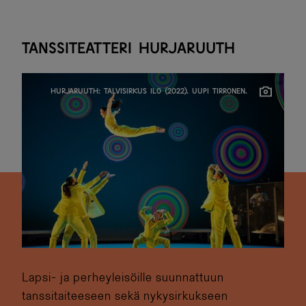
Tanssiteatteri Hurjaruuth
HURJARUUTH: TALVISIRKUS ILO (2022). UUPI TIRRONEN.
Lapsi- ja perheyleisöille suunnattuun
tanssitaiteeseen sekä nykysirkukseen